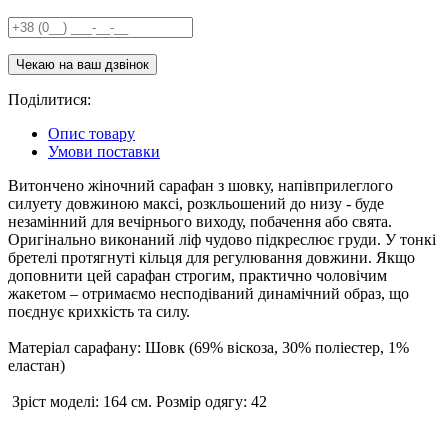
Поділитися:
Опис товару
Умови поставки
Витончено жіночний сарафан з шовку, напівприлеглого
силуету довжиною максі, розкльошений до низу - буде
незамінний для вечірнього виходу, побачення або свята.
Оригінально виконаний ліф чудово підкреслює груди. У тонкі
бретелі протягнуті кільця для регулювання довжини. Якщо
доповнити цей сарафан строгим, практично чоловічим
жакетом – отримаємо несподіваний динамічний образ, що
поєднує крихкість та силу.
Матеріал сарафану: Шовк (69% віскоза, 30% поліестер, 1%
еластан)
Зріст моделі: 164 см. Розмір одягу: 42