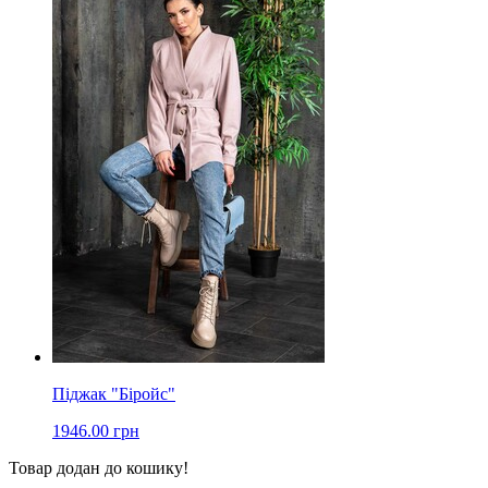
Піджак "Біройс"
1946.00 грн
Товар додан до кошику!