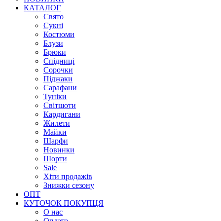
КАТАЛОГ
Свято
Сукні
Костюми
Блузи
Брюки
Спідниці
Сорочки
Піджаки
Сарафани
Туніки
Світшоти
Кардигани
Жилети
Майки
Шарфи
Новинки
Шорти
Sale
Хіти продажів
Знижки сезону
ОПТ
КУТОЧОК ПОКУПЦЯ
О нас
Оплата