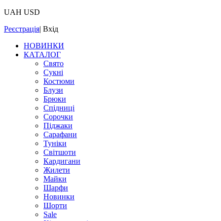
UAH
USD
Реєстрація
|
Вхід
НОВИНКИ
КАТАЛОГ
Свято
Сукні
Костюми
Блузи
Брюки
Спідниці
Сорочки
Піджаки
Сарафани
Туніки
Світшоти
Кардигани
Жилети
Майки
Шарфи
Новинки
Шорти
Sale