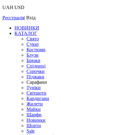
UAH
USD
Реєстрація
|
Вхід
НОВИНКИ
КАТАЛОГ
Свято
Сукні
Костюми
Блузи
Брюки
Спідниці
Сорочки
Піджаки
Сарафани
Туніки
Світшоти
Кардигани
Жилети
Майки
Шарфи
Новинки
Шорти
Sale