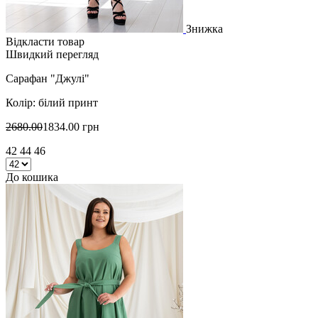
Знижка
Відкласти товар
Швидкий перегляд
Сарафан "Джулі"
Колір: білий принт
2680.00
1834.00 грн
42 44 46
До кошика