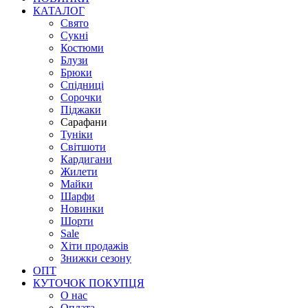
КАТАЛОГ
Свято
Сукні
Костюми
Блузи
Брюки
Спідниці
Сорочки
Піджаки
Сарафани
Туніки
Світшоти
Кардигани
Жилети
Майки
Шарфи
Новинки
Шорти
Sale
Хіти продажів
Знижки сезону
ОПТ
КУТОЧОК ПОКУПЦЯ
О нас
Оплата