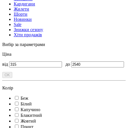
Кардигани
Жилети
Шорти
Новинки
Sale
Знижки сезону
Хіти продажів
Вибір за параметрами
Ціна
від
до
Колір
Беж
Білий
Капучино
Блакитний
Жовтий
Принт