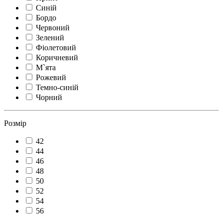
Синій
Бордо
Червоний
Зелений
Фіолетовий
Коричневий
М`ята
Рожевий
Темно-синій
Чорний
Розмір
42
44
46
48
50
52
54
56