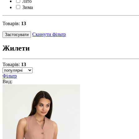
Літо
Зима
Товарів:
13
Скинути фільтр
Застосувати
Жилети
Товарів:
13
Фільтр
Вид: