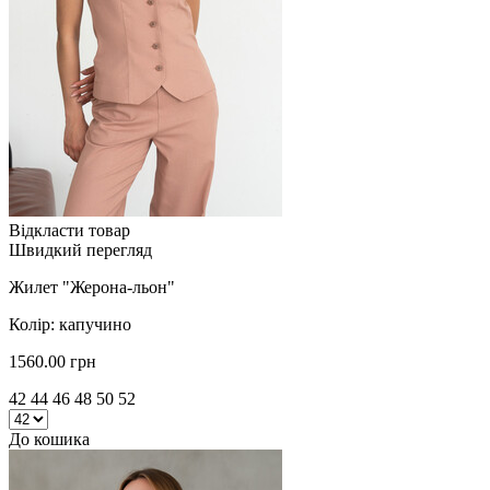
Відкласти товар
Швидкий перегляд
Жилет "Жерона-льон"
Колір: капучино
1560.00 грн
42 44 46 48 50 52
До кошика