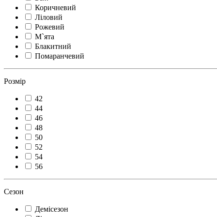
Коричневий
Ліловий
Рожевий
М`ята
Блакитний
Помаранчевий
Розмір
42
44
46
48
50
52
54
56
Сезон
Демісезон