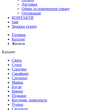
Доставка
Обмін та повернення товару
Оптовикам
КОНТАКТИ
Sale
Знижки сезону
Головна
Каталог
Жилети
Каталог
Свято
Сукні
Сорочки
Сарафани
Спідниці
Майки
Блузи
Брюки
Піджаки
Костюми, комплекти
Туніки
Світшоти