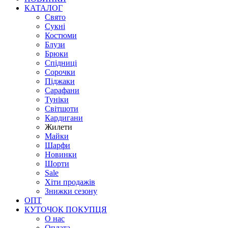
КАТАЛОГ
Свято
Сукні
Костюми
Блузи
Брюки
Спідниці
Сорочки
Піджаки
Сарафани
Туніки
Світшоти
Кардигани
Жилети
Майки
Шарфи
Новинки
Шорти
Sale
Хіти продажів
Знижки сезону
ОПТ
КУТОЧОК ПОКУПЦЯ
О нас
Оплата