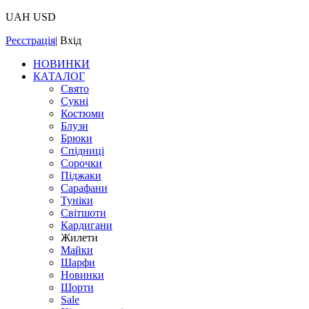
UAH
USD
Реєстрація
|
Вхід
НОВИНКИ
КАТАЛОГ
Свято
Сукні
Костюми
Блузи
Брюки
Спідниці
Сорочки
Піджаки
Сарафани
Туніки
Світшоти
Кардигани
Жилети
Майки
Шарфи
Новинки
Шорти
Sale