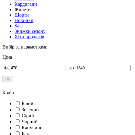
Кардигани
Жилети
Шорти
Новинки
Sale
Знижки сезону
Хіти продажів
Вибір за параметрами
Ціна
від
до
Колір
Білий
Зелений
Сірий
Чорний
Капучино
Беж