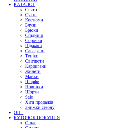
КАТАЛОГ
Свято
Сукні
Костюми
Блузи
Брюки
Спідниці
Сорочки
Піджаки
Сарафани
Туніки
Світшоти
Кардигани
Жилети
Майки
Шарфи
Новинки
Шорти
Sale
Хіти продажів
Знижки сезону
ОПТ
КУТОЧОК ПОКУПЦЯ
О нас
Оплата