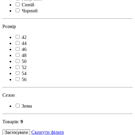
Синій
Чорний
Розмір
42
44
46
48
50
52
54
56
Сезон
Зима
Товарів:
9
Скинути фільтр
Застосувати