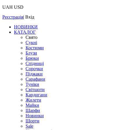
UAH
USD
Реєстрація
|
Вхід
НОВИНКИ
КАТАЛОГ
Свято
Сукні
Костюми
Блузи
Брюки
Спідниці
Сорочки
Піджаки
Сарафани
Туніки
Світшоти
Кардигани
Жилети
Майки
Шарфи
Новинки
Шорти
Sale