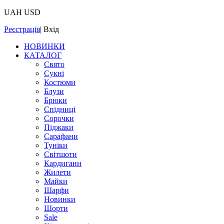
UAH
USD
Реєстрація
|
Вхід
НОВИНКИ
КАТАЛОГ
Свято
Сукні
Костюми
Блузи
Брюки
Спідниці
Сорочки
Піджаки
Сарафани
Туніки
Світшоти
Кардигани
Жилети
Майки
Шарфи
Новинки
Шорти
Sale