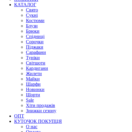
КАТАЛОГ
Свято
Сукні
Костюми
Блузи
Брюки
Спідниці
Сорочки
Піджаки
Сарафани
Туніки
Світшоти
Кардигани
Жилети
Майки
Шарфи
Новинки
Шорти
Sale
Хіти продажів
Знижки сезону
ОПТ
КУТОЧОК ПОКУПЦЯ
О нас
Оплата