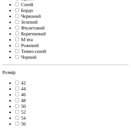
Синій
Бордо
Червоний
Зелений
Фіолетовий
Коричневий
М`ята
Рожевий
Темно-синій
Чорний
Розмір
42
44
46
48
50
52
54
56