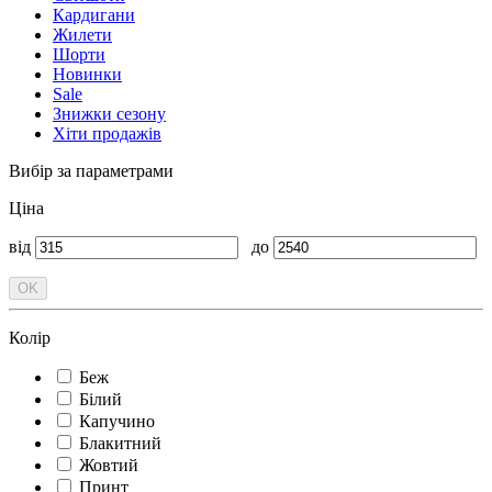
Кардигани
Жилети
Шорти
Новинки
Sale
Знижки сезону
Хіти продажів
Вибір за параметрами
Ціна
від
до
Колір
Беж
Білий
Капучино
Блакитний
Жовтий
Принт