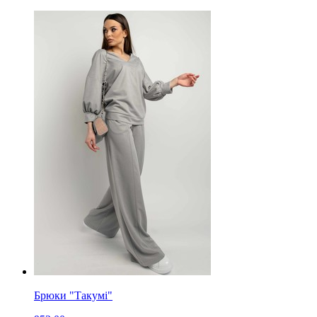
Брюки "Такумі"