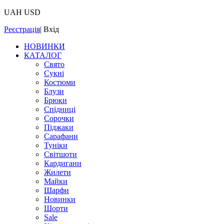
UAH
USD
Реєстрація
|
Вхід
НОВИНКИ
КАТАЛОГ
Свято
Сукні
Костюми
Блузи
Брюки
Спідниці
Сорочки
Піджаки
Сарафани
Туніки
Світшоти
Кардигани
Жилети
Майки
Шарфи
Новинки
Шорти
Sale