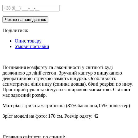
Поділитися:
Опис товару
Умови поставки
Поєднання комфорту та лаконічності у світшоті-худі
довжиною до лінії стегон. Зручний каптур з вишуканою
декоративною стрічкою замість шнурка. Особливості:
асиметрична лінія низу (спинка довша), бічні розрізи по низу.
Просторий рукав закінчується широкою манжетою. Світшот
має здвоєний розмір.
Матеріал: трикотаж тринитка (85% бавовона,15% поліестер)
Зріст моделі на фото: 170 см. Розмір одягу: 42
Довжина світшота по спинці: