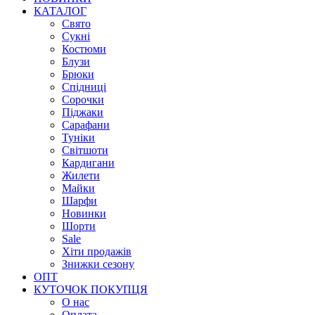
КАТАЛОГ
Свято
Сукні
Костюми
Блузи
Брюки
Спідниці
Сорочки
Піджаки
Сарафани
Туніки
Світшоти
Кардигани
Жилети
Майки
Шарфи
Новинки
Шорти
Sale
Хіти продажів
Знижки сезону
ОПТ
КУТОЧОК ПОКУПЦЯ
О нас
Оплата