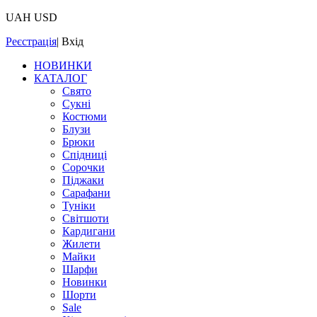
UAH
USD
Реєстрація
|
Вхід
НОВИНКИ
КАТАЛОГ
Свято
Сукні
Костюми
Блузи
Брюки
Спідниці
Сорочки
Піджаки
Сарафани
Туніки
Світшоти
Кардигани
Жилети
Майки
Шарфи
Новинки
Шорти
Sale