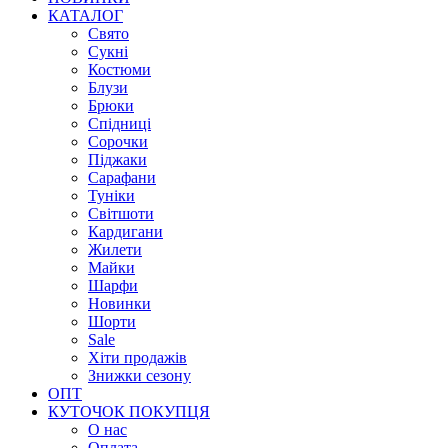
КАТАЛОГ
Свято
Сукні
Костюми
Блузи
Брюки
Спідниці
Сорочки
Піджаки
Сарафани
Туніки
Світшоти
Кардигани
Жилети
Майки
Шарфи
Новинки
Шорти
Sale
Хіти продажів
Знижки сезону
ОПТ
КУТОЧОК ПОКУПЦЯ
О нас
Оплата