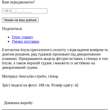
Вам передзвонити?
Поділитися:
Опис товару
Умови поставки
Елегантна блуза приталеного силуету з відкладним коміром та
довгим рукавом, ряд ґудзиків приховані під декоративною
планкою. Прикрашають модель фігурні вставки з гіпюру в тон
блузи, а також верхній ґудзик і манжети із застібкою на
декоративний ґудзик.
Матеріал: бенгалін-стрейч, гіпюр.
Зріст моделі на фото: 168 см. Розмір одягу: 42
Довжина виробу: