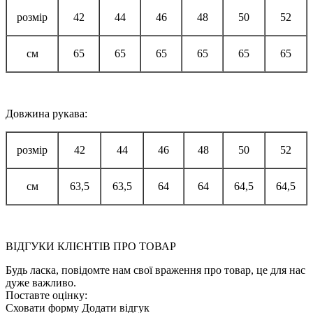
розмір
42
44
46
48
50
52
см
65
65
65
65
65
65
Довжина рукава:
розмір
42
44
46
48
50
52
см
63,5
63,5
64
64
64,5
64,5
ВІДГУКИ КЛІЄНТІВ ПРО ТОВАР
Будь ласка, повідомте нам свої враження про товар, це для нас
дуже важливо.
Поставте оцінку:
Сховати форму
Додати відгук