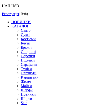
UAH
USD
Реєстрація
|
Вхід
НОВИНКИ
КАТАЛОГ
Свято
Сукні
Костюми
Блузи
Брюки
Спідниці
Сорочки
Піджаки
Сарафани
Туніки
Світшоти
Кардигани
Жилети
Майки
Шарфи
Новинки
Шорти
Sale