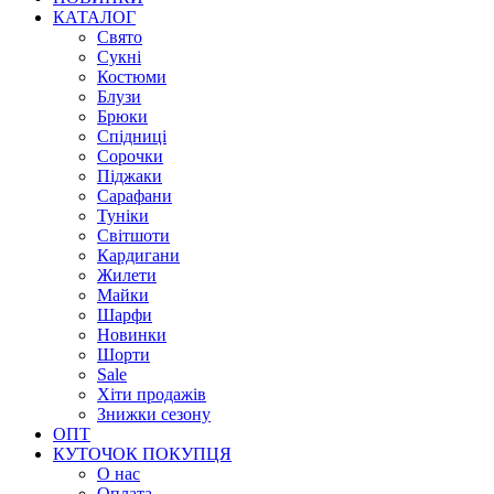
КАТАЛОГ
Свято
Сукні
Костюми
Блузи
Брюки
Спідниці
Сорочки
Піджаки
Сарафани
Туніки
Світшоти
Кардигани
Жилети
Майки
Шарфи
Новинки
Шорти
Sale
Хіти продажів
Знижки сезону
ОПТ
КУТОЧОК ПОКУПЦЯ
О нас
Оплата