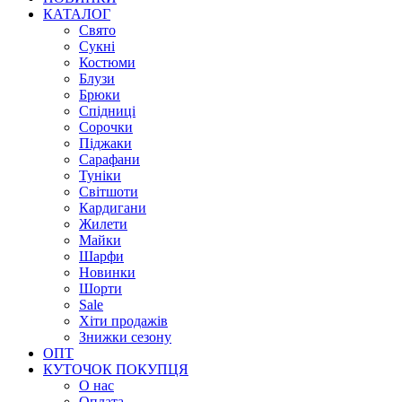
КАТАЛОГ
Свято
Сукні
Костюми
Блузи
Брюки
Спідниці
Сорочки
Піджаки
Сарафани
Туніки
Світшоти
Кардигани
Жилети
Майки
Шарфи
Новинки
Шорти
Sale
Хіти продажів
Знижки сезону
ОПТ
КУТОЧОК ПОКУПЦЯ
О нас
Оплата