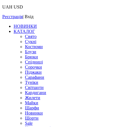
UAH
USD
Реєстрація
|
Вхід
НОВИНКИ
КАТАЛОГ
Свято
Сукні
Костюми
Блузи
Брюки
Спідниці
Сорочки
Піджаки
Сарафани
Туніки
Світшоти
Кардигани
Жилети
Майки
Шарфи
Новинки
Шорти
Sale