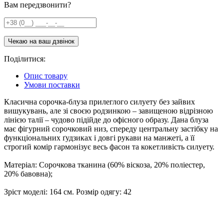
Вам передзвонити?
Поділитися:
Опис товару
Умови поставки
Класична сорочка-блуза прилеглого силуету без зайвих
вишукувань, але зі своєю родзинкою – завищеною відрізною
лінією талії – чудово підійде до офісного образу. Дана блуза
має фігурний сорочковий низ, спереду центральну застібку на
функціональних ґудзиках і довгі рукави на манжеті, а її
строгий комір гармонізує весь фасон та кокетливість силуету.
Матеріал: Сорочкова тканина (60% віскоза, 20% поліестер,
20% бавовна);
Зріст моделі: 164 см. Розмір одягу: 42