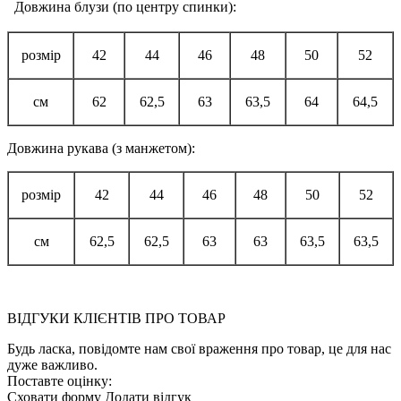
Довжина блузи (по центру спинки):
розмір
42
44
46
48
50
52
см
62
62,5
63
63,5
64
64,5
Довжина рукава (з манжетом):
розмір
42
44
46
48
50
52
см
62,5
62,5
63
63
63,5
63,5
ВІДГУКИ КЛІЄНТІВ ПРО ТОВАР
Будь ласка, повідомте нам свої враження про товар, це для нас
дуже важливо.
Поставте оцінку:
Сховати форму
Додати відгук