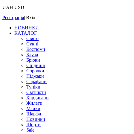
UAH
USD
Реєстрація
|
Вхід
НОВИНКИ
КАТАЛОГ
Свято
Сукні
Костюми
Блузи
Брюки
Спідниці
Сорочки
Піджаки
Сарафани
Туніки
Світшоти
Кардигани
Жилети
Майки
Шарфи
Новинки
Шорти
Sale