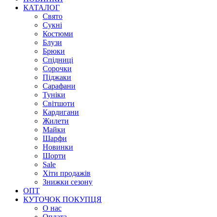
КАТАЛОГ
Свято
Сукні
Костюми
Блузи
Брюки
Спідниці
Сорочки
Піджаки
Сарафани
Туніки
Світшоти
Кардигани
Жилети
Майки
Шарфи
Новинки
Шорти
Sale
Хіти продажів
Знижки сезону
ОПТ
КУТОЧОК ПОКУПЦЯ
О нас
Оплата