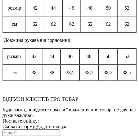
розмір
42
44
46
48
50
52
см
62
62
62
62
62
62
Довжина рукава від горловини:
розмір
42
44
46
48
50
52
см
38
38
38,5
38,5
38,5
38,5
ВІДГУКИ КЛІЄНТІВ ПРО ТОВАР
Будь ласка, повідомте нам свої враження про товар, це для нас
дуже важливо.
Поставте оцінку:
Сховати форму
Додати відгук