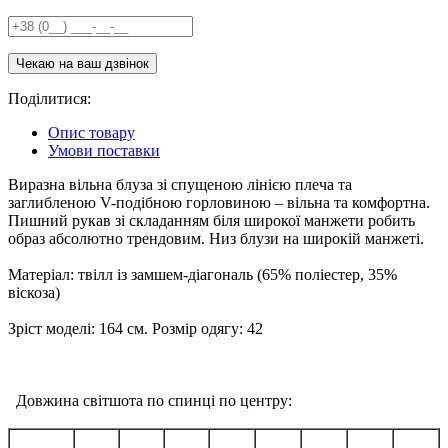
Поділитися:
Опис товару
Умови поставки
Виразна вільна блуза зі спущеною лінією плеча та
заглибленою V-подібною горловиною – вільна та комфортна.
Пишний рукав зі складанням біля широкої манжети робить
образ абсолютно трендовим. Низ блузи на широкій манжеті.
Матеріал: твілл із замшем-діагональ (65% поліестер, 35%
віскоза)
Зріст моделі: 164 см. Розмір одягу: 42
Довжина світшота по спинці по центру: