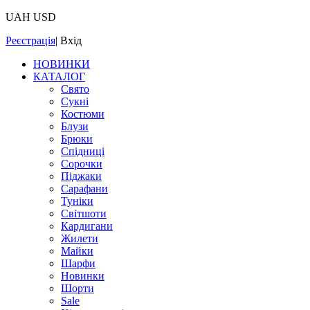
UAH
USD
Реєстрація
|
Вхід
НОВИНКИ
КАТАЛОГ
Свято
Сукні
Костюми
Блузи
Брюки
Спідниці
Сорочки
Піджаки
Сарафани
Туніки
Світшоти
Кардигани
Жилети
Майки
Шарфи
Новинки
Шорти
Sale