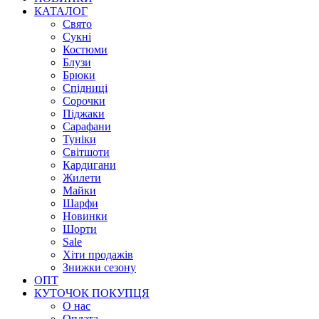
КАТАЛОГ
Свято
Сукні
Костюми
Блузи
Брюки
Спідниці
Сорочки
Піджаки
Сарафани
Туніки
Світшоти
Кардигани
Жилети
Майки
Шарфи
Новинки
Шорти
Sale
Хіти продажів
Знижки сезону
ОПТ
КУТОЧОК ПОКУПЦЯ
О нас
Оплата