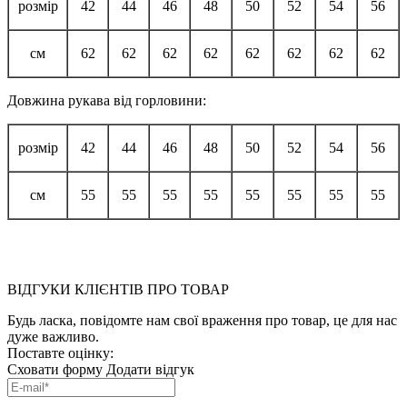
розмір
42
44
46
48
50
52
54
56
см
62
62
62
62
62
62
62
62
Довжина рукава від горловини:
розмір
42
44
46
48
50
52
54
56
см
55
55
55
55
55
55
55
55
ВІДГУКИ КЛІЄНТІВ ПРО ТОВАР
Будь ласка, повідомте нам свої враження про товар, це для нас
дуже важливо.
Поставте оцінку:
Сховати форму
Додати відгук