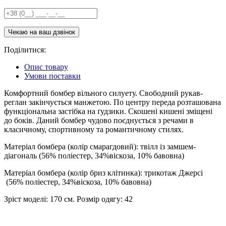
Поділитися:
Опис товару
Умови поставки
Комфортний бомбер вільного силуету. Свободний рукав-
реглан закінчується манжетою. По центру переда розташована
функціональна застібка на ґудзики. Скошені кишені зміщені
до боків. Даний бомбер чудово поєднується з речами в
класичному, спортивному та романтичному стилях.
Матеріал бомбера (колір смарагдовий): твілл із замшем-
діагональ (56% поліестер, 34%віскоза, 10% бавовна)
Матеріал бомбера (колір бриз клітинка): трикотаж Джерсі
(56% поліестер, 34%віскоза, 10% бавовна)
Зріст моделі: 170 см. Розмір одягу: 42