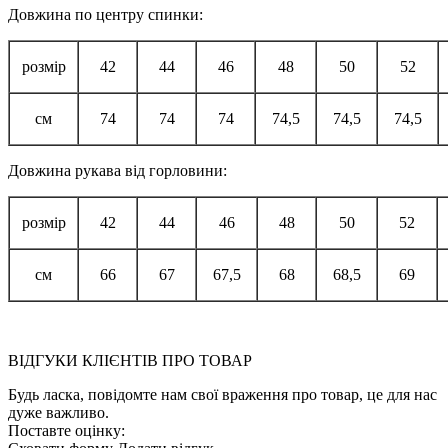
Довжина по центру спинки:
розмір
42
44
46
48
50
52
см
74
74
74
74,5
74,5
74,5
Довжина рукава від горловини:
розмір
42
44
46
48
50
52
см
66
67
67,5
68
68,5
69
ВІДГУКИ КЛІЄНТІВ ПРО ТОВАР
Будь ласка, повідомте нам свої враження про товар, це для нас
дуже важливо.
Поставте оцінку: