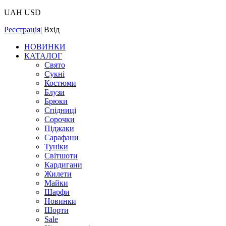
UAH
USD
Реєстрація
|
Вхід
НОВИНКИ
КАТАЛОГ
Свято
Сукні
Костюми
Блузи
Брюки
Спідниці
Сорочки
Піджаки
Сарафани
Туніки
Світшоти
Кардигани
Жилети
Майки
Шарфи
Новинки
Шорти
Sale