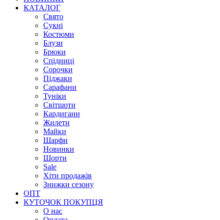
КАТАЛОГ
Свято
Сукні
Костюми
Блузи
Брюки
Спідниці
Сорочки
Піджаки
Сарафани
Туніки
Світшоти
Кардигани
Жилети
Майки
Шарфи
Новинки
Шорти
Sale
Хіти продажів
Знижки сезону
ОПТ
КУТОЧОК ПОКУПЦЯ
О нас
Оплата