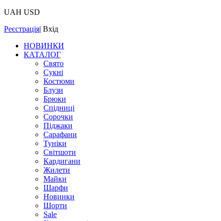
UAH
USD
Реєстрація
|
Вхід
НОВИНКИ
КАТАЛОГ
Свято
Сукні
Костюми
Блузи
Брюки
Спідниці
Сорочки
Піджаки
Сарафани
Туніки
Світшоти
Кардигани
Жилети
Майки
Шарфи
Новинки
Шорти
Sale