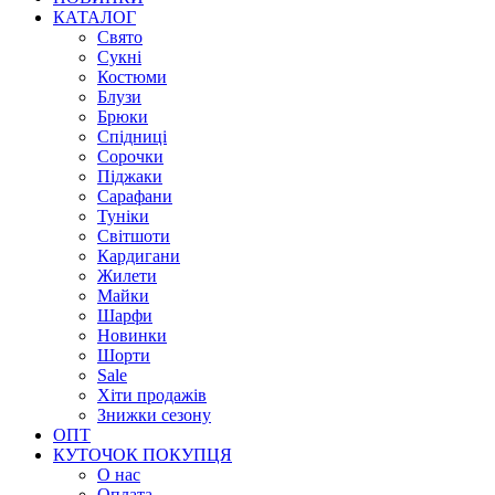
КАТАЛОГ
Свято
Сукні
Костюми
Блузи
Брюки
Спідниці
Сорочки
Піджаки
Сарафани
Туніки
Світшоти
Кардигани
Жилети
Майки
Шарфи
Новинки
Шорти
Sale
Хіти продажів
Знижки сезону
ОПТ
КУТОЧОК ПОКУПЦЯ
О нас
Оплата