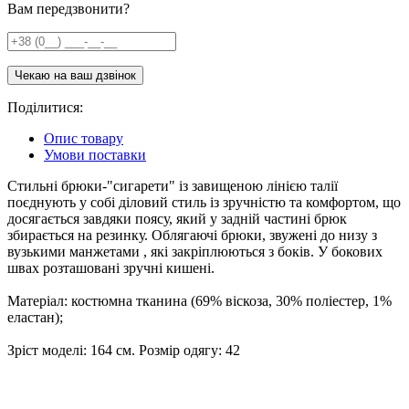
Вам передзвонити?
Поділитися:
Опис товару
Умови поставки
Стильні брюки-"сигарети" із завищеною лінією талії
поєднують у собі діловий стиль із зручністю та комфортом, що
досягається завдяки поясу, який у задній частині брюк
збирається на резинку. Облягаючі брюки, звужені до низу з
вузькими манжетами , які закріплюються з боків. У бокових
швах розташовані зручні кишені.
Матеріал: костюмна тканина (69% віскоза, 30% поліестер, 1%
еластан);
Зріст моделі: 164 см. Розмір одягу: 42