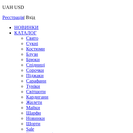
UAH
USD
Реєстрація
|
Вхід
НОВИНКИ
КАТАЛОГ
Свято
Сукні
Костюми
Блузи
Брюки
Спідниці
Сорочки
Піджаки
Сарафани
Туніки
Світшоти
Кардигани
Жилети
Майки
Шарфи
Новинки
Шорти
Sale