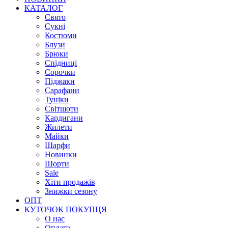
КАТАЛОГ
Свято
Сукні
Костюми
Блузи
Брюки
Спідниці
Сорочки
Піджаки
Сарафани
Туніки
Світшоти
Кардигани
Жилети
Майки
Шарфи
Новинки
Шорти
Sale
Хіти продажів
Знижки сезону
ОПТ
КУТОЧОК ПОКУПЦЯ
О нас
Оплата