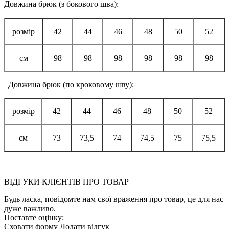
Довжина брюк (з бокового шва):
розмір
42
44
46
48
50
52
см
98
98
98
98
98
98
Довжина брюк (по кроковому шву):
розмір
42
44
46
48
50
52
см
73
73,5
74
74,5
75
75,5
ВІДГУКИ КЛІЄНТІВ ПРО ТОВАР
Будь ласка, повідомте нам свої враження про товар, це для нас
дуже важливо.
Поставте оцінку:
Сховати форму
Додати відгук