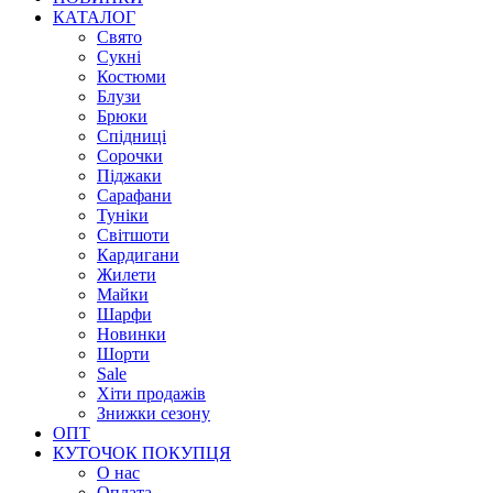
КАТАЛОГ
Свято
Сукні
Костюми
Блузи
Брюки
Спідниці
Сорочки
Піджаки
Сарафани
Туніки
Світшоти
Кардигани
Жилети
Майки
Шарфи
Новинки
Шорти
Sale
Хіти продажів
Знижки сезону
ОПТ
КУТОЧОК ПОКУПЦЯ
О нас
Оплата