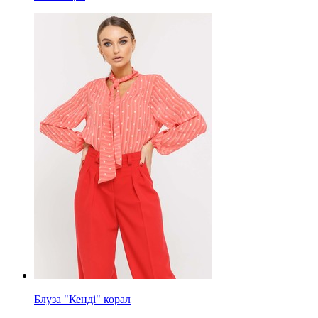
Блуза "Кенді" корал