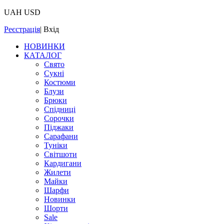
UAH
USD
Реєстрація
|
Вхід
НОВИНКИ
КАТАЛОГ
Свято
Сукні
Костюми
Блузи
Брюки
Спідниці
Сорочки
Піджаки
Сарафани
Туніки
Світшоти
Кардигани
Жилети
Майки
Шарфи
Новинки
Шорти
Sale