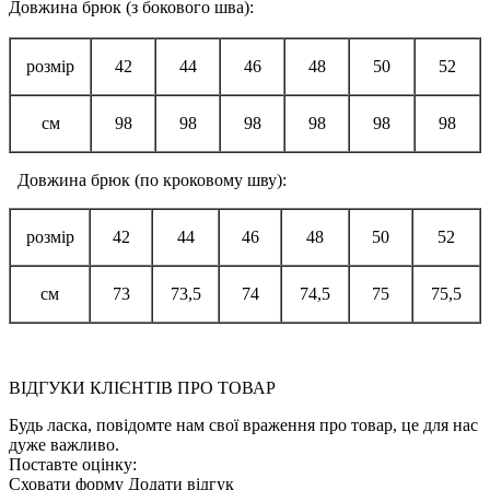
Довжина брюк (з бокового шва):
розмір
42
44
46
48
50
52
см
98
98
98
98
98
98
Довжина брюк (по кроковому шву):
розмір
42
44
46
48
50
52
см
73
73,5
74
74,5
75
75,5
ВІДГУКИ КЛІЄНТІВ ПРО ТОВАР
Будь ласка, повідомте нам свої враження про товар, це для нас
дуже важливо.
Поставте оцінку:
Сховати форму
Додати відгук