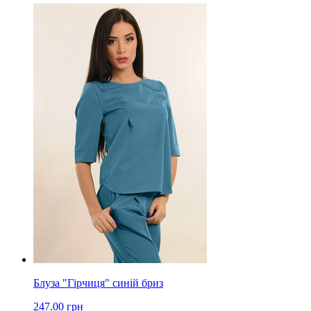
Блуза "Гірчиця" синій бриз
247.00 грн