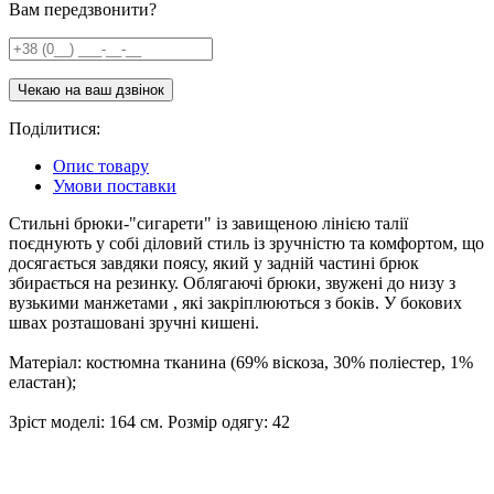
Вам передзвонити?
Поділитися:
Опис товару
Умови поставки
Стильні брюки-"сигарети" із завищеною лінією талії
поєднують у собі діловий стиль із зручністю та комфортом, що
досягається завдяки поясу, який у задній частині брюк
збирається на резинку. Облягаючі брюки, звужені до низу з
вузькими манжетами , які закріплюються з боків. У бокових
швах розташовані зручні кишені.
Матеріал: костюмна тканина (69% віскоза, 30% поліестер, 1%
еластан);
Зріст моделі: 164 см. Розмір одягу: 42