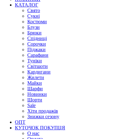
КАТАЛОГ
Свято
Сукні
Костюми
Блузи
Брюки
Спідниці
Сорочки
Піджаки
Сарафани
Туніки
Світшоти
Кардигани
Жилети
Майки
Шарфи
Новинки
Шорти
Sale
Хіти продажів
Знижки сезону
ОПТ
КУТОЧОК ПОКУПЦЯ
О нас
Оплата