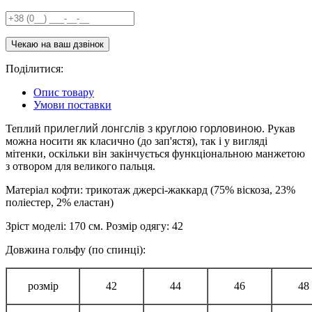
Поділитися:
Опис товару
Умови поставки
Теплий
прилеглий лонгслів з круглою горловиною
. Рукав
можна носити як класично (до зап'ястя), так і у вигляді
мітенки, оскільки він закінчується функціональною манжетою
з отвором для великого пальця.
Матеріал кофти: трикотаж джерсі-жаккард (75% віскоза, 23%
поліестер, 2% еластан)
Зріст моделі: 170 см. Розмір одягу: 42
Довжина гольфу (по спинці):
розмір
42
44
46
48