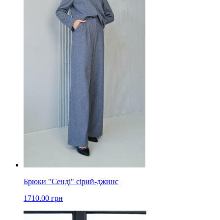
Брюки "Сенді" сірий-джинс
1710.00 грн