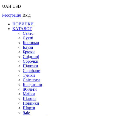
UAH
USD
Реєстрація
|
Вхід
НОВИНКИ
КАТАЛОГ
Свято
Сукні
Костюми
Блузи
Брюки
Спідниці
Сорочки
Піджаки
Сарафани
Туніки
Світшоти
Кардигани
Жилети
Майки
Шарфи
Новинки
Шорти
Sale