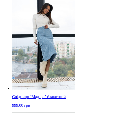
Спідниця "Мадара" блакитний
999.00 грн