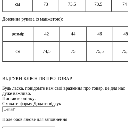
см
73
73,5
73,5
74
Довжина рукава (з манжетою):
розмір
42
44
46
48
см
74,5
75
75,5
75,
ВІДГУКИ КЛІЄНТІВ ПРО ТОВАР
Будь ласка, повідомте нам свої враження про товар, це для нас
дуже важливо.
Поставте оцінку:
Сховати форму
Додати відгук
Поле обов'язкове для заповнення