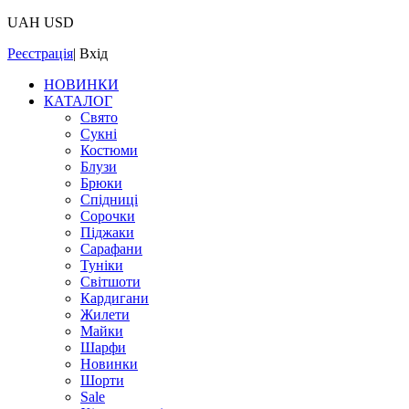
UAH
USD
Реєстрація
|
Вхід
НОВИНКИ
КАТАЛОГ
Свято
Сукні
Костюми
Блузи
Брюки
Спідниці
Сорочки
Піджаки
Сарафани
Туніки
Світшоти
Кардигани
Жилети
Майки
Шарфи
Новинки
Шорти
Sale