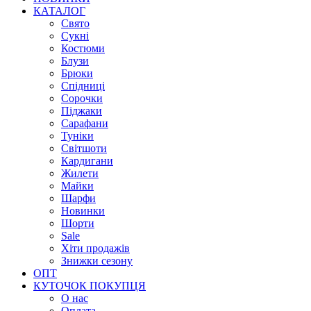
КАТАЛОГ
Свято
Сукні
Костюми
Блузи
Брюки
Спідниці
Сорочки
Піджаки
Сарафани
Туніки
Світшоти
Кардигани
Жилети
Майки
Шарфи
Новинки
Шорти
Sale
Хіти продажів
Знижки сезону
ОПТ
КУТОЧОК ПОКУПЦЯ
О нас
Оплата