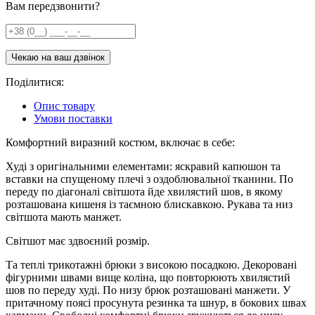
Вам передзвонити?
Поділитися:
Опис товару
Умови поставки
Комфортний виразний костюм, включає в себе:
Худі з оригінальними елементами: яскравий капюшон та
вставки на спущеному плечі з оздоблювальної тканини. По
переду по діагоналі світшота йде хвилястий шов, в якому
розташована кишеня із таємною блискавкою. Рукава та низ
світшота мають манжет.
Світшот має здвоєний розмір.
Та теплі трикотажні брюки з високою посадкою. Декоровані
фігурними швами вище коліна, що повторюють хвилястий
шов по переду худі. По низу брюк розташовані манжети. У
притачному поясі просунута резинка та шнур, в бокових швах