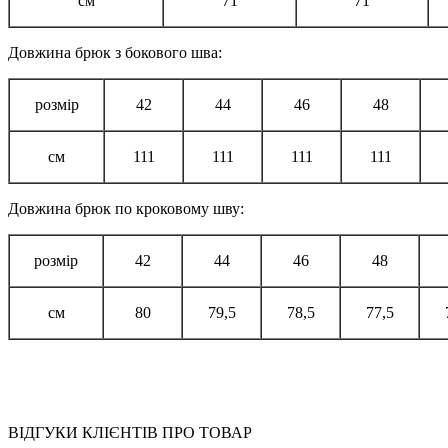
см
71
71
Довжина брюк з бокового шва:
розмір
42
44
46
48
см
111
111
111
111
Довжина брюк по кроковому шву:
розмір
42
44
46
48
см
80
79,5
78,5
77,5
ВІДГУКИ КЛІЄНТІВ ПРО ТОВАР