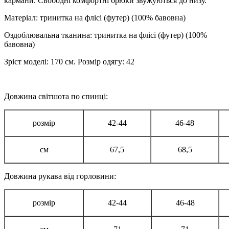
кармани. Свободні комфортні брюки звужуються до низу.
Матеріал: тринитка на флісі (футер) (100% бавовна)
Оздоблювальна тканина: тринитка на флісі (футер) (100%
бавовна)
Зріст моделі: 170 см. Розмір одягу: 42
Довжина світшота по спинці:
розмір
42-44
46-48
см
67,5
68,5
Довжина рукава від горловини:
розмір
42-44
46-48