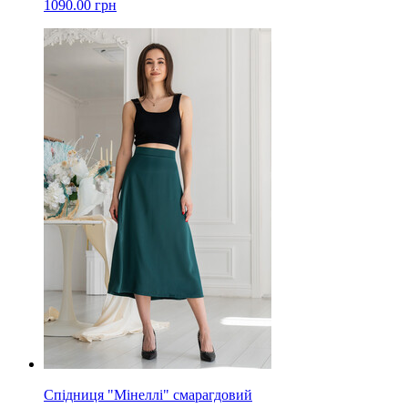
1090.00 грн
Спідниця "Мінеллі" смарагдовий