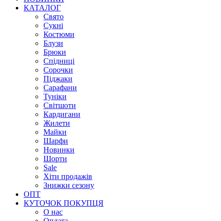
КАТАЛОГ
Свято
Сукні
Костюми
Блузи
Брюки
Спідниці
Сорочки
Піджаки
Сарафани
Туніки
Світшоти
Кардигани
Жилети
Майки
Шарфи
Новинки
Шорти
Sale
Хіти продажів
Знижки сезону
ОПТ
КУТОЧОК ПОКУПЦЯ
О нас
Оплата