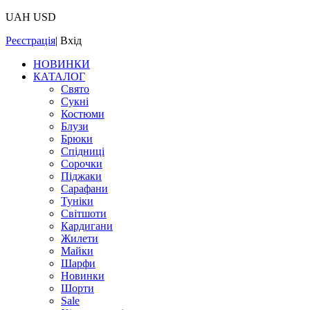
UAH
USD
Реєстрація
|
Вхід
НОВИНКИ
КАТАЛОГ
Свято
Сукні
Костюми
Блузи
Брюки
Спідниці
Сорочки
Піджаки
Сарафани
Туніки
Світшоти
Кардигани
Жилети
Майки
Шарфи
Новинки
Шорти
Sale