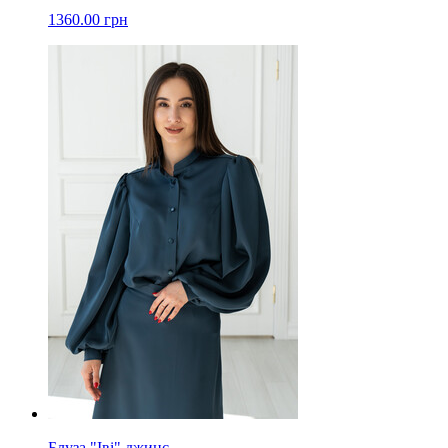
1360.00 грн
Блуза "Іві" джинс