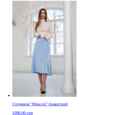
Спідниця "Мінеллі" блакитний
1090.00 грн