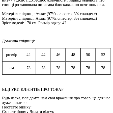
низу - чудово підкреслює жіночність і індивідуальність. По
спинці розташована потаємна блискавка, по пояс шльовки.
Матеріал спідниці: Атлас (97%поліестер, 3% спандекс)
Матеріал спідниці: Атлас (97%поліестер, 3% спандекс)
Зріст моделі: 170 см. Розмір одягу: 42
Довжина спідниці:
розмір
42
44
46
48
50
52
см
78
78
78
78
78
78
ВІДГУКИ КЛІЄНТІВ ПРО ТОВАР
Будь ласка, повідомте нам свої враження про товар, це для нас
дуже важливо.
Поставте оцінку:
Сховати форму
Додати відгук