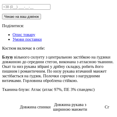
Поділитися:
Опис товару
Умови поставки
Костюм включає в себе:
Блузу
вільного силуету з центральною застібкою на ґудзики
довжиною до середини стегон, виконана з атласною тканини.
Окат та низ рукава зібрані у дрібну складку, робить його
пишним і романтичним. По низу рукава втачаний манжет
застібається на ґудзик. Полочки сорочки з нагрудними
витачками. Горловина оброблена стійкою.
Тканина блузи: Атлас (атлас 97%, ПЕ 3% спандекс)
Довжина рукава з
Довжина спинки
Сг
шириною манжети