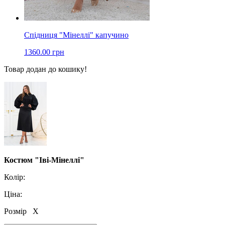
Спідниця "Мінеллі" капучино
1360.00 грн
Товар додан до кошику!
Костюм "Іві-Мінеллі"
Колір:
Ціна:
Розмір
X