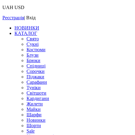
UAH
USD
Реєстрація
|
Вхід
НОВИНКИ
КАТАЛОГ
Свято
Сукні
Костюми
Блузи
Брюки
Спідниці
Сорочки
Піджаки
Сарафани
Туніки
Світшоти
Кардигани
Жилети
Майки
Шарфи
Новинки
Шорти
Sale