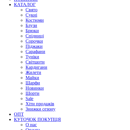
КАТАЛОГ
Свято
Сукні
Костюми
Блузи
Брюки
Спідниці
Сорочки
Піджаки
Сарафани
Туніки
Світшоти
Кардигани
Жилети
Майки
Шарфи
Новинки
Шорти
Sale
Хіти продажів
Знижки сезону
ОПТ
КУТОЧОК ПОКУПЦЯ
О нас
Оплата