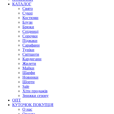
КАТАЛОГ
Свято
Сукні
Костюми
Блузи
Брюки
Спідниці
Сорочки
Піджаки
Сарафани
Туніки
Світшоти
Кардигани
Жилети
Майки
Шарфи
Новинки
Шорти
Sale
Хіти продажів
Знижки сезону
ОПТ
КУТОЧОК ПОКУПЦЯ
О нас
Оплата