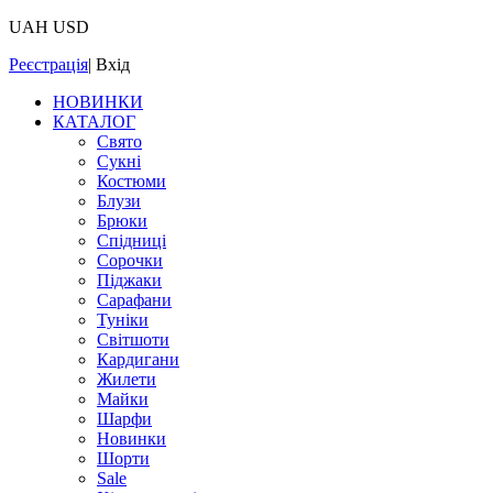
UAH
USD
Реєстрація
|
Вхід
НОВИНКИ
КАТАЛОГ
Свято
Сукні
Костюми
Блузи
Брюки
Спідниці
Сорочки
Піджаки
Сарафани
Туніки
Світшоти
Кардигани
Жилети
Майки
Шарфи
Новинки
Шорти
Sale