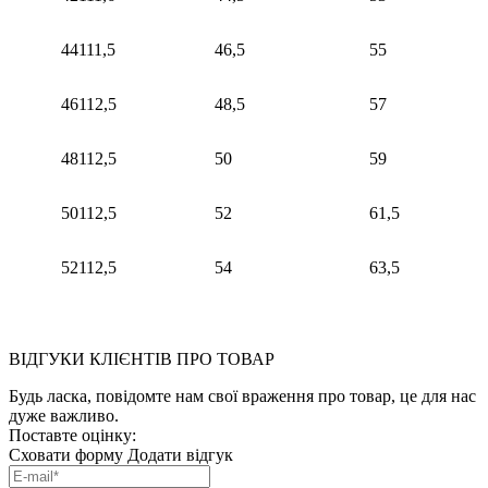
44
111,5
46,5
55
46
112,5
48,5
57
48
112,5
50
59
50
112,5
52
61,5
52
112,5
54
63,5
ВІДГУКИ КЛІЄНТІВ ПРО ТОВАР
Будь ласка, повідомте нам свої враження про товар, це для нас
дуже важливо.
Поставте оцінку:
Сховати форму
Додати відгук