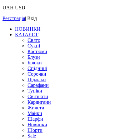
UAH
USD
Реєстрація
|
Вхід
НОВИНКИ
КАТАЛОГ
Свято
Сукні
Костюми
Блузи
Брюки
Спідниці
Сорочки
Піджаки
Сарафани
Туніки
Світшоти
Кардигани
Жилети
Майки
Шарфи
Новинки
Шорти
Sale