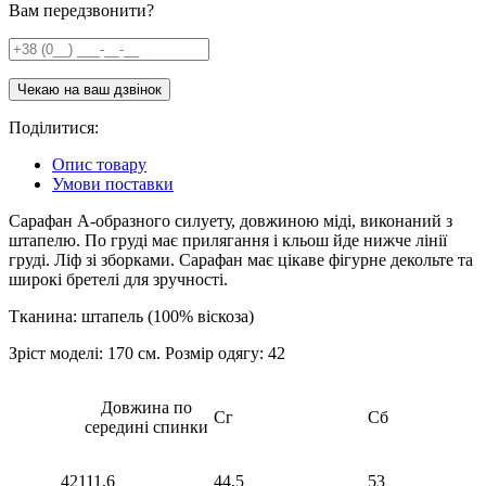
Вам передзвонити?
Поділитися:
Опис товару
Умови поставки
Сарафан А-образного силуету, довжиною міді, виконаний з
штапелю. По груді має прилягання і кльош йде нижче лінії
груді. Ліф зі зборками. Сарафан має цікаве фігурне декольте та
широкі бретелі для зручності.
Тканина: штапель (100% віскоза)
Зріст моделі: 170 см. Розмір одягу: 42
Довжина по
Сг
Сб
середині спинки
42
111,6
44,5
53