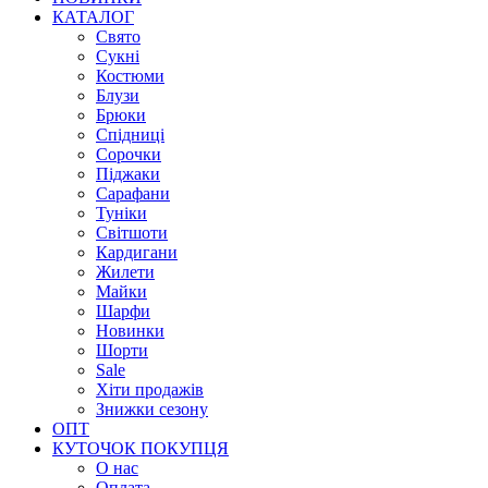
КАТАЛОГ
Свято
Сукні
Костюми
Блузи
Брюки
Спідниці
Сорочки
Піджаки
Сарафани
Туніки
Світшоти
Кардигани
Жилети
Майки
Шарфи
Новинки
Шорти
Sale
Хіти продажів
Знижки сезону
ОПТ
КУТОЧОК ПОКУПЦЯ
О нас
Оплата