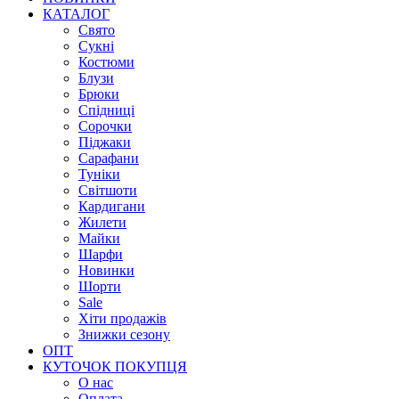
КАТАЛОГ
Свято
Сукні
Костюми
Блузи
Брюки
Спідниці
Сорочки
Піджаки
Сарафани
Туніки
Світшоти
Кардигани
Жилети
Майки
Шарфи
Новинки
Шорти
Sale
Хіти продажів
Знижки сезону
ОПТ
КУТОЧОК ПОКУПЦЯ
О нас
Оплата