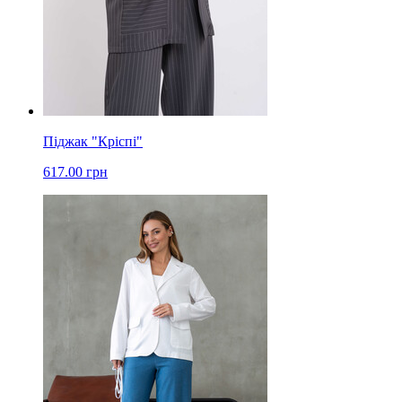
Піджак "Кріспі"
617.00 грн