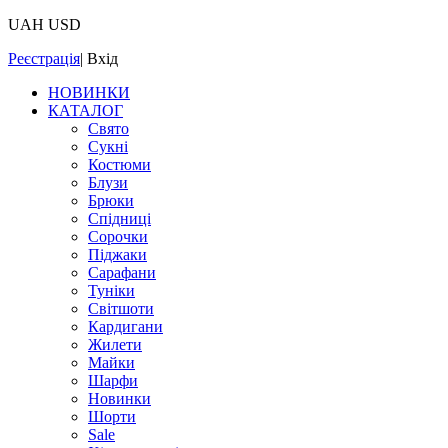
UAH
USD
Реєстрація
|
Вхід
НОВИНКИ
КАТАЛОГ
Свято
Сукні
Костюми
Блузи
Брюки
Спідниці
Сорочки
Піджаки
Сарафани
Туніки
Світшоти
Кардигани
Жилети
Майки
Шарфи
Новинки
Шорти
Sale