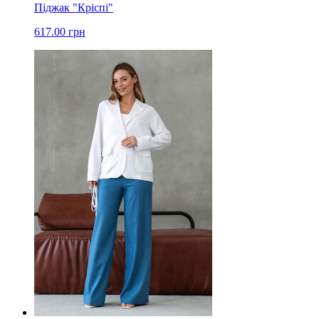
Піджак "Кріспі"
617.00 грн