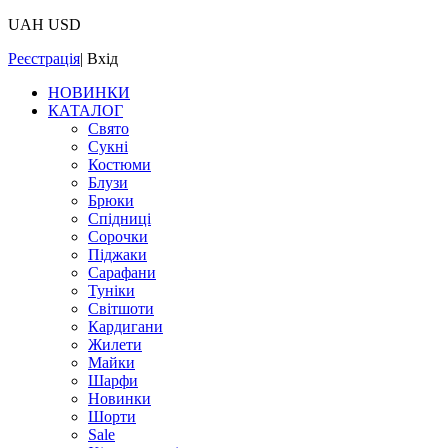
UAH
USD
Реєстрація
|
Вхід
НОВИНКИ
КАТАЛОГ
Свято
Сукні
Костюми
Блузи
Брюки
Спідниці
Сорочки
Піджаки
Сарафани
Туніки
Світшоти
Кардигани
Жилети
Майки
Шарфи
Новинки
Шорти
Sale