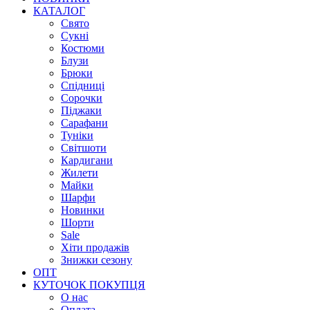
КАТАЛОГ
Свято
Сукні
Костюми
Блузи
Брюки
Спідниці
Сорочки
Піджаки
Сарафани
Туніки
Світшоти
Кардигани
Жилети
Майки
Шарфи
Новинки
Шорти
Sale
Хіти продажів
Знижки сезону
ОПТ
КУТОЧОК ПОКУПЦЯ
О нас
Оплата