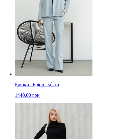
Брюки "Бріон" м`ята
1440.00 грн