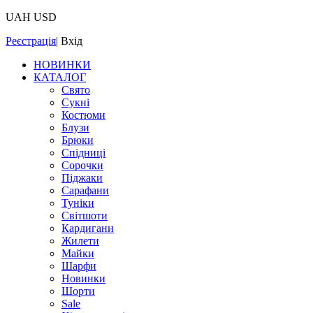
UAH
USD
Реєстрація
|
Вхід
НОВИНКИ
КАТАЛОГ
Свято
Сукні
Костюми
Блузи
Брюки
Спідниці
Сорочки
Піджаки
Сарафани
Туніки
Світшоти
Кардигани
Жилети
Майки
Шарфи
Новинки
Шорти
Sale