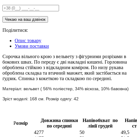
Поділитися:
Опис товару
Умови поставки
Сорочка вільного крою з вельвету з фігурними розрізами в
бокових швах. По переду є дві накладні кишені. Горловина
оброблена стійкою з відкладним коміром. По низу рукава
оброблена складка та втачний манжет, який застібається на
ґудзик. Спинка з кокеткою та складкою по середині.
Матеріал: вельвет (
56% поліестер, 34% віскоза, 10% бавовна)
Зріст моделі: 168 см. Розмір одягу: 42
Довжина спинки
Напівобхват по
Напі
Р
озмір
по середині
лінії грудей
ст
42
77
50
49,5