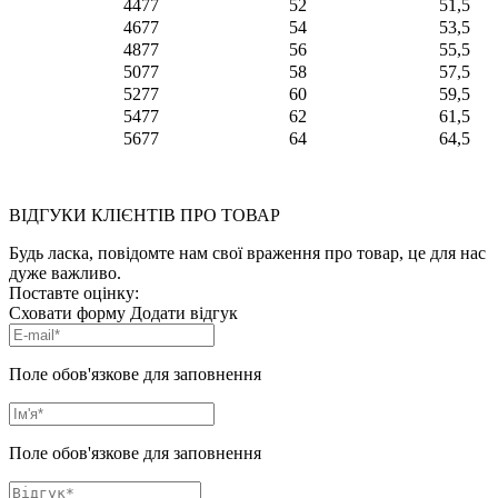
44
77
52
51,5
46
77
54
53,5
48
77
56
55,5
50
77
58
57,5
52
77
60
59,5
54
77
62
61,5
56
77
64
64,5
ВІДГУКИ КЛІЄНТІВ ПРО ТОВАР
Будь ласка, повідомте нам свої враження про товар, це для нас
дуже важливо.
Поставте оцінку:
Сховати форму
Додати відгук
Поле обов'язкове для заповнення
Поле обов'язкове для заповнення