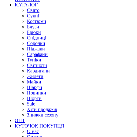
КАТАЛОГ
Свято
Сукні
Костюми
Блузи
Брюки
Спідниці
Сорочки
Піджаки
Сарафани
Туніки
Світшоти
Кардигани
Жилети
Майки
Шарфи
Новинки
Шорти
Sale
Хіти продажів
Знижки сезону
ОПТ
КУТОЧОК ПОКУПЦЯ
О нас
Оплата