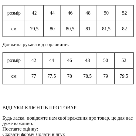
розмір
42
44
46
48
50
52
см
79,5
80
80,5
81
81,5
82
Довжина рукава від горловини:
розмір
42
44
46
48
50
52
см
77
77,5
78
78,5
79
79,5
ВІДГУКИ КЛІЄНТІВ ПРО ТОВАР
Будь ласка, повідомте нам свої враження про товар, це для нас
дуже важливо.
Поставте оцінку:
Сховати форму
Додати відгук