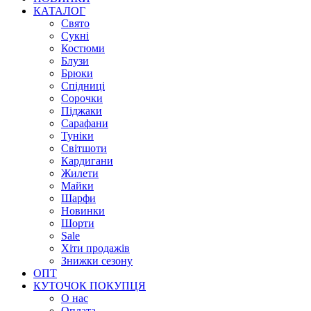
КАТАЛОГ
Свято
Сукні
Костюми
Блузи
Брюки
Спідниці
Сорочки
Піджаки
Сарафани
Туніки
Світшоти
Кардигани
Жилети
Майки
Шарфи
Новинки
Шорти
Sale
Хіти продажів
Знижки сезону
ОПТ
КУТОЧОК ПОКУПЦЯ
О нас
Оплата