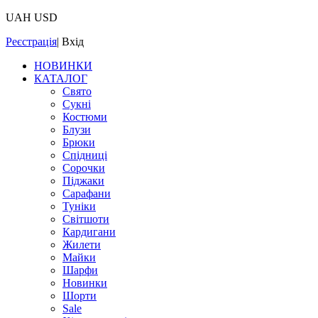
UAH
USD
Реєстрація
|
Вхід
НОВИНКИ
КАТАЛОГ
Свято
Сукні
Костюми
Блузи
Брюки
Спідниці
Сорочки
Піджаки
Сарафани
Туніки
Світшоти
Кардигани
Жилети
Майки
Шарфи
Новинки
Шорти
Sale