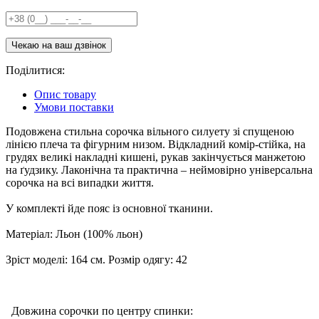
Поділитися:
Опис товару
Умови поставки
Подовжена стильна сорочка вільного силуету зі спущеною
лінією плеча та фігурним низом. Відкладний комір-стійка, на
грудях великі накладні кишені, рукав закінчується манжетою
на ґудзику. Лаконічна та практична – неймовірно універсальна
сорочка на всі випадки життя.
У комплекті йде пояс із основної тканини.
Матеріал: Льон (100% льон)
Зріст моделі: 164 см. Розмір одягу: 42
Довжина сорочки по центру спинки: