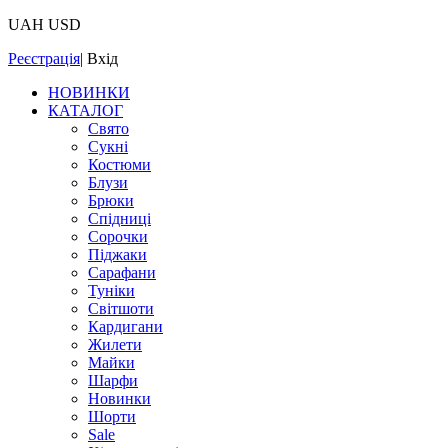
UAH
USD
Реєстрація
|
Вхід
НОВИНКИ
КАТАЛОГ
Свято
Сукні
Костюми
Блузи
Брюки
Спідниці
Сорочки
Піджаки
Сарафани
Туніки
Світшоти
Кардигани
Жилети
Майки
Шарфи
Новинки
Шорти
Sale