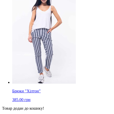
Брюки "Хілтон"
385.00 грн
Товар додан до кошику!