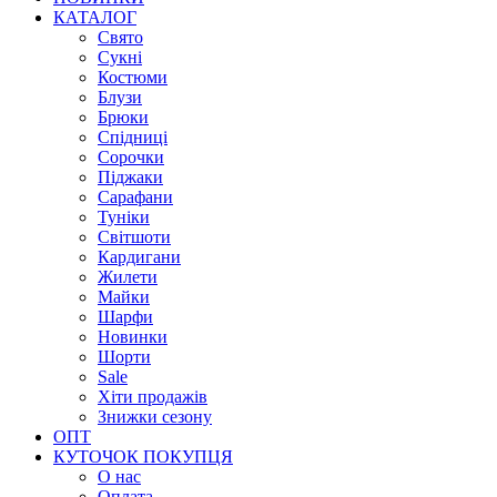
КАТАЛОГ
Свято
Сукні
Костюми
Блузи
Брюки
Спідниці
Сорочки
Піджаки
Сарафани
Туніки
Світшоти
Кардигани
Жилети
Майки
Шарфи
Новинки
Шорти
Sale
Хіти продажів
Знижки сезону
ОПТ
КУТОЧОК ПОКУПЦЯ
О нас
Оплата