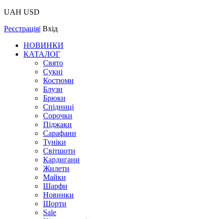
UAH
USD
Реєстрація
|
Вхід
НОВИНКИ
КАТАЛОГ
Свято
Сукні
Костюми
Блузи
Брюки
Спідниці
Сорочки
Піджаки
Сарафани
Туніки
Світшоти
Кардигани
Жилети
Майки
Шарфи
Новинки
Шорти
Sale