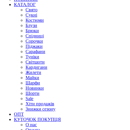
КАТАЛОГ
Свято
Сукні
Костюми
Блузи
Брюки
Спідниці
Сорочки
Піджаки
Сарафани
Туніки
Світшоти
Кардигани
Жилети
Майки
Шарфи
Новинки
Шорти
Sale
Хіти продажів
Знижки сезону
ОПТ
КУТОЧОК ПОКУПЦЯ
О нас
Оплата