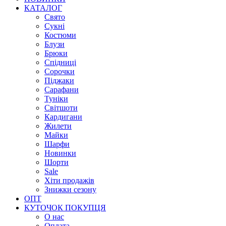
КАТАЛОГ
Свято
Сукні
Костюми
Блузи
Брюки
Спідниці
Сорочки
Піджаки
Сарафани
Туніки
Світшоти
Кардигани
Жилети
Майки
Шарфи
Новинки
Шорти
Sale
Хіти продажів
Знижки сезону
ОПТ
КУТОЧОК ПОКУПЦЯ
О нас
Оплата