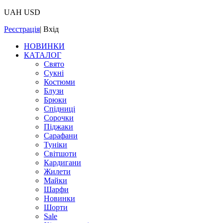
UAH
USD
Реєстрація
|
Вхід
НОВИНКИ
КАТАЛОГ
Свято
Сукні
Костюми
Блузи
Брюки
Спідниці
Сорочки
Піджаки
Сарафани
Туніки
Світшоти
Кардигани
Жилети
Майки
Шарфи
Новинки
Шорти
Sale