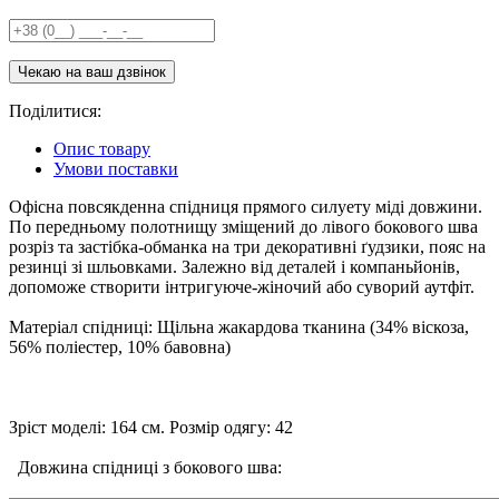
Поділитися:
Опис товару
Умови поставки
Офісна повсякденна спідниця прямого силуету міді довжини.
По передньому полотнищу зміщений до лівого бокового шва
розріз та застібка-обманка на три декоративні ґудзики, пояс на
резинці зі шльовками. Залежно від деталей і компаньйонів,
допоможе створити інтригуюче-жіночий або суворий аутфіт.
Матеріал спідниці: Щільна жакардова тканина (34% віскоза,
56% поліестер, 10% бавовна)
Зріст моделі: 164 см. Розмір одягу: 42
Довжина спідниці з бокового шва: