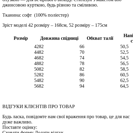
джинсовою курткою, будь різною та сміливою.
Тканина: софт (100% поліестер)
Зріст моделі 42 розміру – 168см, 52 розміру – 175см
Нап
Розмір
Довжина спідниці
Обхват талії
с
42
82
66
50,5
44
82
70
52,5
46
82
74
54,5
48
82
78
56,5
50
82
82
58,5
52
82
86
60,5
54
82
90
62,5
56
82
94
64,5
ВІДГУКИ КЛІЄНТІВ ПРО ТОВАР
Будь ласка, повідомте нам свої враження про товар, це для нас
дуже важливо.
Поставте оцінку:
Сховати форму
Додати відгук