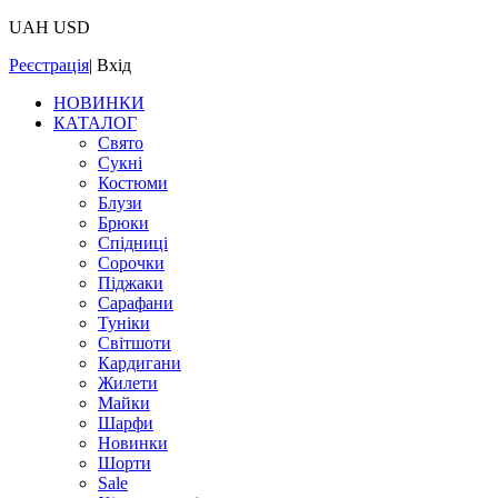
UAH
USD
Реєстрація
|
Вхід
НОВИНКИ
КАТАЛОГ
Свято
Сукні
Костюми
Блузи
Брюки
Спідниці
Сорочки
Піджаки
Сарафани
Туніки
Світшоти
Кардигани
Жилети
Майки
Шарфи
Новинки
Шорти
Sale