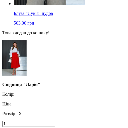
Блуза "Лукія" пудра
503.00 грн
Товар додан до кошику!
Спідниця "Ларія"
Колір:
Ціна:
Розмір
X