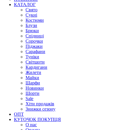
КАТАЛОГ
Свято
Сукні
Костюми
Блузи
Брюки
Спідниці
Сорочки
Піджаки
Сарафани
Туніки
Світшоти
Кардигани
Жилети
Майки
Шарфи
Новинки
Шорти
Sale
Хіти продажів
Знижки сезону
ОПТ
КУТОЧОК ПОКУПЦЯ
О нас
Оплата