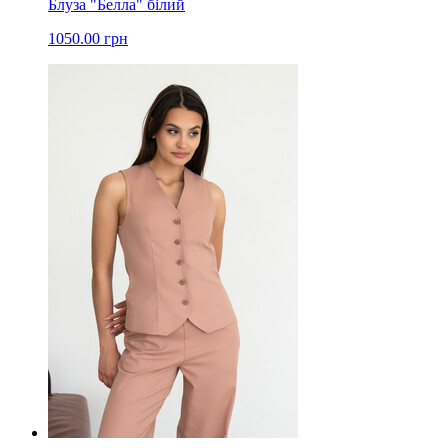
Блуза "Белла" білий
1050.00 грн