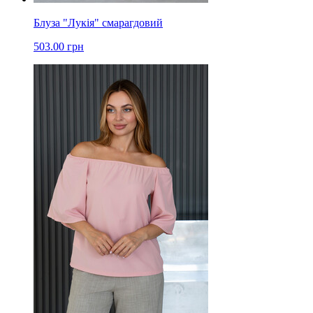
Блуза "Лукія" смарагдовий
503.00 грн