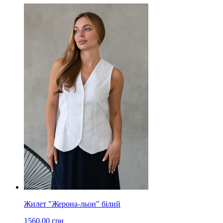
Жилет "Жерона-льон" білий
1560.00 грн