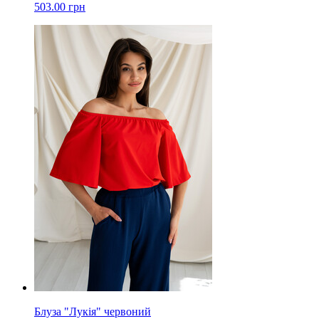
503.00 грн
Блуза "Лукія" червоний