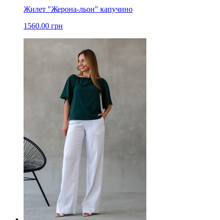
Жилет "Жерона-льон" капучино
1560.00 грн