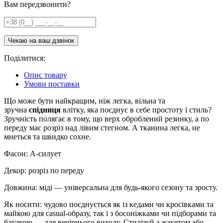
Вам передзвонити?
Поділитися:
Опис товару
Умови поставки
Що може бути найкращим, ніж легка, вільна та
зручна
спідниця
влітку, яка поєднує в себе простоту і стиль?
Зручність полягає в тому, що верх оброблений резинку, а по
переду має розріз над лівим стегном. А тканина легка, не
мнеться та швидко сохне.
Фасон: А-силует
Декор: розріз по переду
Довжина: міді — універсальна для будь-якого сезону та зросту.
Як носити: чудово поєднується як із кедами чи кросівками та
майкою для casual-образу, так і з босоніжками чи підборами та
блузкою — для вечірнього виходу. Стилізуй з жакетом або