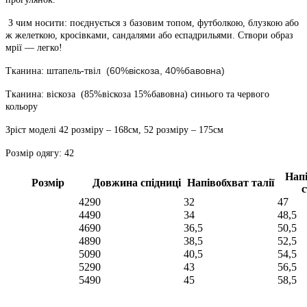
З чим носити: поєднується з базовим топом, футболкою, блузкою або
ж желеткою, кросівками, сандалями або еспадрильями. Створи образ
мрії — легко!
(60%віскоза, 40%бавовна)
Тканина: штапель-твіл
Тканина: віскоза (85%віскоза 15%бавовна) синього та червого
кольору
Зріст моделі 42 розміру – 168см, 52 розміру – 175см
Розмір одягу: 42
Нап
Розмір
Довжина спідниці
Напівобхват талії
с
42
90
32
47
44
90
34
48,5
46
90
36,5
50,5
48
90
38,5
52,5
50
90
40,5
54,5
52
90
43
56,5
54
90
45
58,5