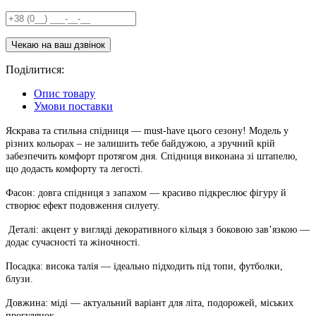
Поділитися:
Опис товару
Умови поставки
Яскрава та стильна спідниця — must-have цього сезону! Модель у
різних кольорах – не залишить тебе байдужою, а зручний крій
забезпечить комфорт протягом дня. Спідниця виконана зі штапелю,
що додасть комфорту та легості.
Фасон: довга спідниця з запахом — красиво підкреслює фігуру й
створює ефект подовження силуету.
Деталі: акцент у вигляді декоративного кільця з боковою зав’язкою —
додає сучасності та жіночності.
Посадка: висока талія — ідеально підходить під топи, футболки,
блузи.
Довжина: міді — актуальний варіант для літа, подорожей, міських
прогулянок.