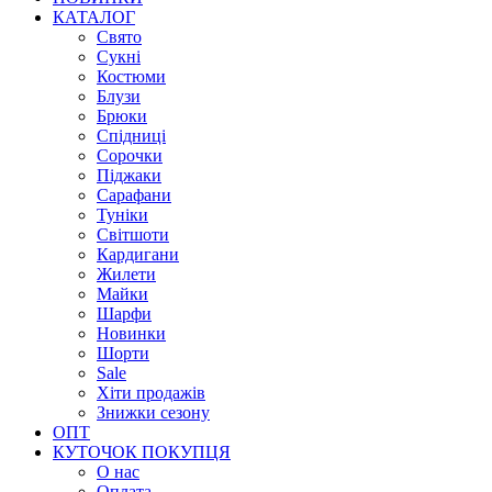
КАТАЛОГ
Свято
Сукні
Костюми
Блузи
Брюки
Спідниці
Сорочки
Піджаки
Сарафани
Туніки
Світшоти
Кардигани
Жилети
Майки
Шарфи
Новинки
Шорти
Sale
Хіти продажів
Знижки сезону
ОПТ
КУТОЧОК ПОКУПЦЯ
О нас
Оплата