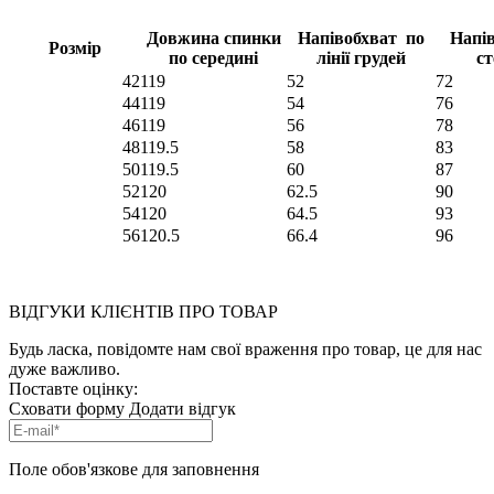
Довжина спинки
Напівобхват по
Напі
Розмір
по середині
лінії грудей
ст
42
119
52
72
44
119
54
76
46
119
56
78
48
119.5
58
83
50
119.5
60
87
52
120
62.5
90
54
120
64.5
93
56
120.5
66.4
96
ВІДГУКИ КЛІЄНТІВ ПРО ТОВАР
Будь ласка, повідомте нам свої враження про товар, це для нас
дуже важливо.
Поставте оцінку:
Сховати форму
Додати відгук
Поле обов'язкове для заповнення