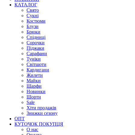
КАТАЛОГ
Свято
Сукні
Костюми
Блузи
Брюки
Спідниці
Сорочки
Піджаки
Сарафани
Туніки
Світшоти
Кардигани
Жилети
Майки
Шарфи
Новинки
Шорти
Sale
Хіти продажів
Знижки сезону
ОПТ
КУТОЧОК ПОКУПЦЯ
О нас
Оплата