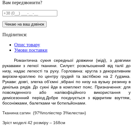
Вам передзвонити?
Поділитися:
Опис товару
Умови поставки
Романтична сукня середньої довжини (міді), з довгими
рукавами з легкої тканини. Силует: розкльошений від талії до
низу, надає легкості та руху. Горловина: кругла з декоративним
вирізом-краплею по центру грудей та застібкою на 2 ґудзика.
Рукави: довгі, злегка об’ємні ,зібрані по низу на вузьку резинку в
декілька рядів. До сукні йде в комплект пояс. Призначення: для
повсякденного або напівофіційного використання у
демісезонний період.Добре поєднується з відкритим взуттям,
босоніжками, балетками чи ботильйонами.
Тканина:сатин (97%поліестер 3%елестан)
Зріст моделі 42 розміру – 168см