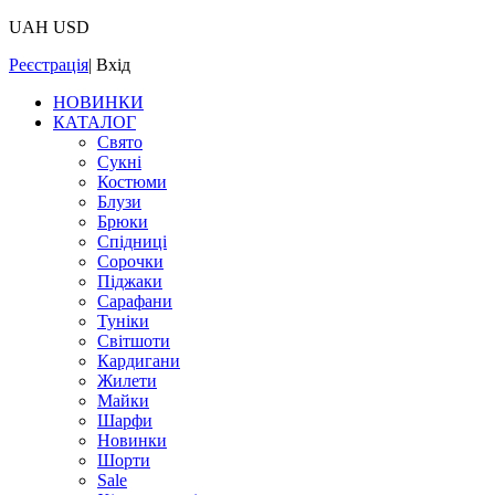
UAH
USD
Реєстрація
|
Вхід
НОВИНКИ
КАТАЛОГ
Свято
Сукні
Костюми
Блузи
Брюки
Спідниці
Сорочки
Піджаки
Сарафани
Туніки
Світшоти
Кардигани
Жилети
Майки
Шарфи
Новинки
Шорти
Sale