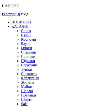
UAH
USD
Реєстрація
|
Вхід
НОВИНКИ
КАТАЛОГ
Свято
Сукні
Костюми
Блузи
Брюки
Спідниці
Сорочки
Піджаки
Сарафани
Туніки
Світшоти
Кардигани
Жилети
Майки
Шарфи
Новинки
Шорти
Sale