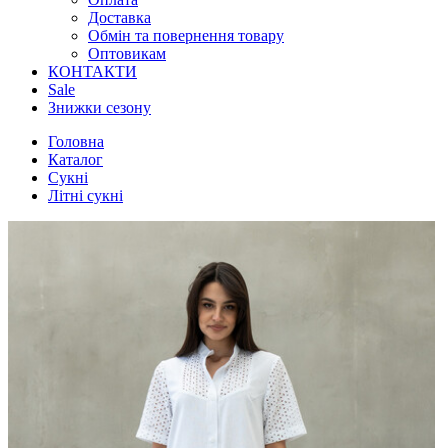
Доставка
Обмін та повернення товару
Оптовикам
КОНТАКТИ
Sale
Знижки сезону
Головна
Каталог
Сукні
Літні сукні