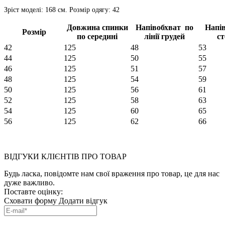
Зріст моделі: 168 см. Розмір одягу: 42
Довжина спинки
Напівобхват по
Напі
Розмір
по середині
лінії грудей
ст
42
125
48
53
44
125
50
55
46
125
51
57
48
125
54
59
50
125
56
61
52
125
58
63
54
125
60
65
56
125
62
66
ВІДГУКИ КЛІЄНТІВ ПРО ТОВАР
Будь ласка, повідомте нам свої враження про товар, це для нас
дуже важливо.
Поставте оцінку:
Сховати форму
Додати відгук