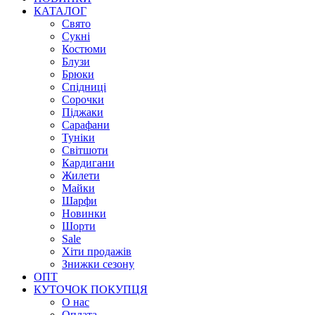
КАТАЛОГ
Свято
Сукні
Костюми
Блузи
Брюки
Спідниці
Сорочки
Піджаки
Сарафани
Туніки
Світшоти
Кардигани
Жилети
Майки
Шарфи
Новинки
Шорти
Sale
Хіти продажів
Знижки сезону
ОПТ
КУТОЧОК ПОКУПЦЯ
О нас
Оплата