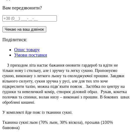
Вам передзвонити?
Поділитися:
Опис товару
Умови поставки
З приходом літа настає бажання оновити гардероб та вдіти не
тільки нову і стильну, але і зручну та легку сукню. Пропонуємо
сукню, виконану з легкого льону та охолоджуючої прошви. Завдяки
вільного силуету, сукня зручна у русі, але для тих хто хоче
підкреслити талію, можна підв’язати поясок . Застібка по центру на
ґудзики та невеличкий комір, створює діловий образ. Рукав, кокетка
полочки та спинки, волан низу – виконані з прошви. В бокових швах
оброблені кишені.
У комплекті йде пояс із тканини сукні.
прошва (100%
Тканина сукні:льон (70% льон, 30% віскоза),
бавовна)