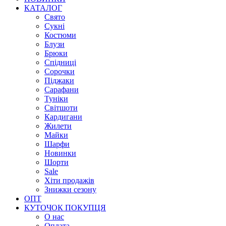
КАТАЛОГ
Свято
Сукні
Костюми
Блузи
Брюки
Спідниці
Сорочки
Піджаки
Сарафани
Туніки
Світшоти
Кардигани
Жилети
Майки
Шарфи
Новинки
Шорти
Sale
Хіти продажів
Знижки сезону
ОПТ
КУТОЧОК ПОКУПЦЯ
О нас
Оплата