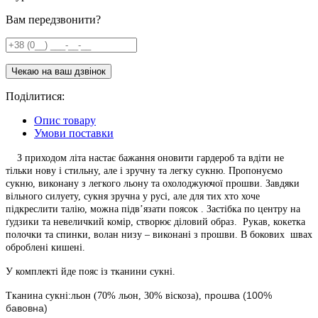
Вам передзвонити?
Поділитися:
Опис товару
Умови поставки
З приходом літа настає бажання оновити гардероб та вдіти не
тільки нову і стильну, але і зручну та легку сукню. Пропонуємо
сукню, виконану з легкого льону та охолоджуючої прошви. Завдяки
вільного силуету, сукня зручна у русі, але для тих хто хоче
підкреслити талію, можна підв’язати поясок . Застібка по центру на
ґудзики та невеличкий комір, створює діловий образ. Рукав, кокетка
полочки та спинки, волан низу – виконані з прошви. В бокових швах
оброблені кишені.
У комплекті йде пояс із тканини сукні.
прошва (100%
Тканина сукні:льон (70% льон, 30% віскоза),
бавовна)