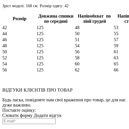
Зріст моделі: 168 см. Розмір одягу: 42
Довжина спинки
Напівобхват по
Напі
Розмір
по середині
лінії грудей
ст
42
125
48
53
44
125
50
55
46
125
51
57
48
125
54
59
50
125
56
61
52
125
58
63
54
125
60
65
56
125
62
66
ВІДГУКИ КЛІЄНТІВ ПРО ТОВАР
Будь ласка, повідомте нам свої враження про товар, це для нас
дуже важливо.
Поставте оцінку:
Сховати форму
Додати відгук