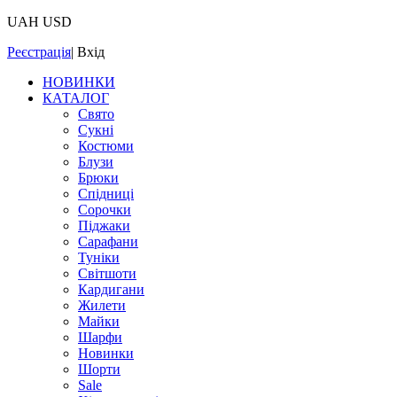
UAH
USD
Реєстрація
|
Вхід
НОВИНКИ
КАТАЛОГ
Свято
Сукні
Костюми
Блузи
Брюки
Спідниці
Сорочки
Піджаки
Сарафани
Туніки
Світшоти
Кардигани
Жилети
Майки
Шарфи
Новинки
Шорти
Sale