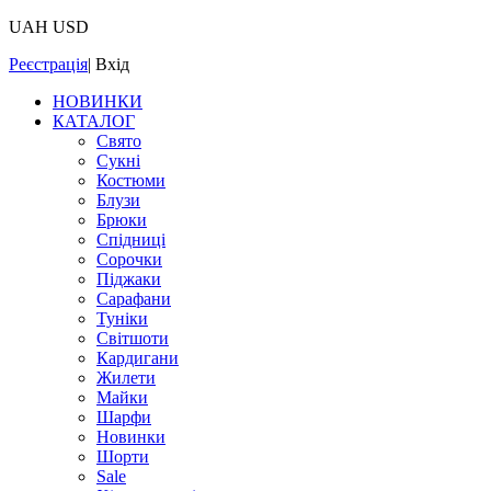
UAH
USD
Реєстрація
|
Вхід
НОВИНКИ
КАТАЛОГ
Свято
Сукні
Костюми
Блузи
Брюки
Спідниці
Сорочки
Піджаки
Сарафани
Туніки
Світшоти
Кардигани
Жилети
Майки
Шарфи
Новинки
Шорти
Sale