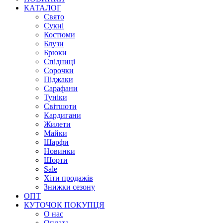
КАТАЛОГ
Свято
Сукні
Костюми
Блузи
Брюки
Спідниці
Сорочки
Піджаки
Сарафани
Туніки
Світшоти
Кардигани
Жилети
Майки
Шарфи
Новинки
Шорти
Sale
Хіти продажів
Знижки сезону
ОПТ
КУТОЧОК ПОКУПЦЯ
О нас
Оплата