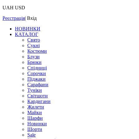
UAH
USD
Реєстрація
|
Вхід
НОВИНКИ
КАТАЛОГ
Свято
Сукні
Костюми
Блузи
Брюки
Спідниці
Сорочки
Піджаки
Сарафани
Туніки
Світшоти
Кардигани
Жилети
Майки
Шарфи
Новинки
Шорти
Sale