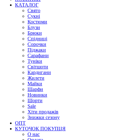
КАТАЛОГ
Свято
Сукні
Костюми
Блузи
Брюки
Спідниці
Сорочки
Піджаки
Сарафани
Туніки
Світшоти
Кардигани
Жилети
Майки
Шарфи
Новинки
Шорти
Sale
Хіти продажів
Знижки сезону
ОПТ
КУТОЧОК ПОКУПЦЯ
О нас
Оплата