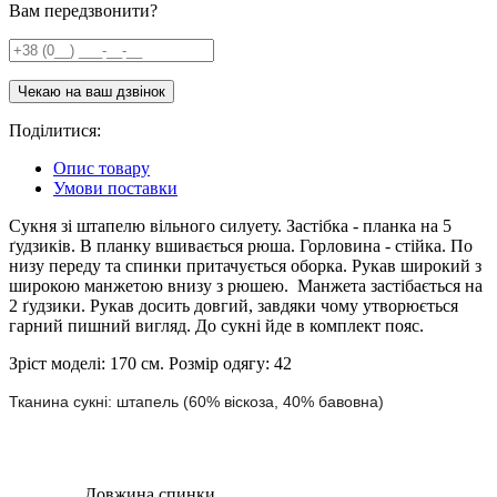
Вам передзвонити?
Поділитися:
Опис товару
Умови поставки
Сукня зі штапелю вільного силуету. Застібка - планка на 5
ґудзиків. В планку вшивається рюша. Горловина - стійка. По
низу переду та спинки притачується оборка. Рукав широкий з
широкою манжетою внизу з рюшею. Манжета застібається на
2 ґудзики. Рукав досить довгий, завдяки чому утворюється
гарний пишний вигляд. До сукні йде в комплект пояс.
Зріст моделі: 170 см. Розмір одягу: 42
Тканина сукні: штапель (60% віскоза, 40% бавовна)
Довжина спинки