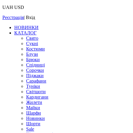
UAH
USD
Реєстрація
|
Вхід
НОВИНКИ
КАТАЛОГ
Свято
Сукні
Костюми
Блузи
Брюки
Спідниці
Сорочки
Піджаки
Сарафани
Туніки
Світшоти
Кардигани
Жилети
Майки
Шарфи
Новинки
Шорти
Sale