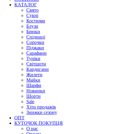
КАТАЛОГ
Свято
Сукні
Костюми
Блузи
Брюки
Спідниці
Сорочки
Піджаки
Сарафани
Туніки
Світшоти
Кардигани
Жилети
Майки
Шарфи
Новинки
Шорти
Sale
Хіти продажів
Знижки сезону
ОПТ
КУТОЧОК ПОКУПЦЯ
О нас
Оплата