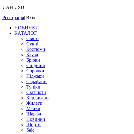
UAH
USD
Реєстрація
|
Вхід
НОВИНКИ
КАТАЛОГ
Свято
Сукні
Костюми
Блузи
Брюки
Спідниці
Сорочки
Піджаки
Сарафани
Туніки
Світшоти
Кардигани
Жилети
Майки
Шарфи
Новинки
Шорти
Sale