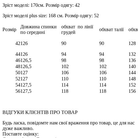
Зріст моделі: 170см. Розмір одягу: 42
Зріст моделі plus size: 168 см. Розмір одягу: 52
Довжина спинки
обхват по лінії
Розмір
обхват талії
обхв
по середині
грудей
42
126
90
90
128
44
126
94
94
132
46
126,5
98
98
136
48
126,5
102
102
140
50
127
106
106
144
52
127
110
110
148
54
127,5
114
114
152
56
127,5
118
118
156
ВІДГУКИ КЛІЄНТІВ ПРО ТОВАР
Будь ласка, повідомте нам свої враження про товар, це для нас
дуже важливо.
Поставте оцінку: