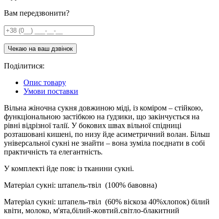
Вам передзвонити?
Поділитися:
Опис товару
Умови поставки
Вільна жіночна сукня довжиною міді, із коміром – стійкою,
функціональною застібкою на ґудзики, що закінчується на
рівні відрізної талії. У бокових швах вільної спідниці
розташовані кишені, по низу йде асиметричний волан. Більш
універсальної сукні не знайти – вона зуміла поєднати в собі
практичність та елегантність.
У комплекті йде пояс із тканини сукні.
Матеріал сукні: штапель-твіл (100% бавовна)
Матеріал сукні: штапель-твіл (60% віскоза 40%хлопок) білий
квіти, молоко, м'ята,білий-жовтий.світло-блакитний