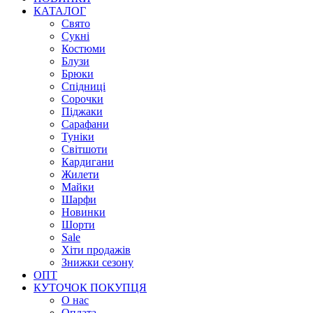
КАТАЛОГ
Свято
Сукні
Костюми
Блузи
Брюки
Спідниці
Сорочки
Піджаки
Сарафани
Туніки
Світшоти
Кардигани
Жилети
Майки
Шарфи
Новинки
Шорти
Sale
Хіти продажів
Знижки сезону
ОПТ
КУТОЧОК ПОКУПЦЯ
О нас
Оплата