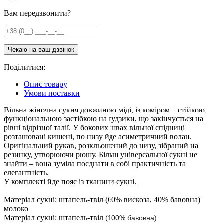
Вам передзвонити?
Поділитися:
Опис товару
Умови поставки
Вільна жіночна сукня довжиною міді, із коміром – стійкою,
функціональною застібкою на ґудзики, що закінчується на
рівні відрізної талії. У бокових швах вільної спідниці
розташовані кишені, по низу йде асиметричний волан.
Оригінальний рукав, розкльошений до низу, зібраний на
резинку, утворюючи рюшу. Більш універсальної сукні не
знайти – вона зуміла поєднати в собі практичність та
елегантність.
У комплекті йде пояс із тканини сукні.
Матеріал сукні: штапель-твіл (60% вискоза, 40% бавовна)
молоко
Матеріал сукні: штапель-твіл
(100% бавовна)