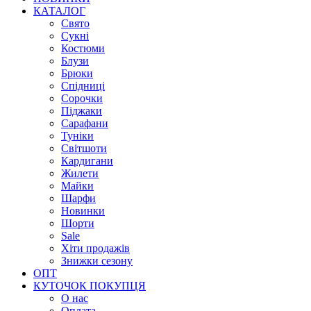
КАТАЛОГ
Свято
Сукні
Костюми
Блузи
Брюки
Спідниці
Сорочки
Піджаки
Сарафани
Туніки
Світшоти
Кардигани
Жилети
Майки
Шарфи
Новинки
Шорти
Sale
Хіти продажів
Знижки сезону
ОПТ
КУТОЧОК ПОКУПЦЯ
О нас
Оплата