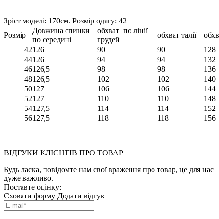
Зріст моделі: 170см. Розмір одягу: 42
Довжина спинки
обхват по лінії
Розмір
обхват талії
обхв
по середині
грудей
42
126
90
90
128
44
126
94
94
132
46
126,5
98
98
136
48
126,5
102
102
140
50
127
106
106
144
52
127
110
110
148
54
127,5
114
114
152
56
127,5
118
118
156
ВІДГУКИ КЛІЄНТІВ ПРО ТОВАР
Будь ласка, повідомте нам свої враження про товар, це для нас
дуже важливо.
Поставте оцінку:
Сховати форму
Додати відгук