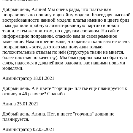
Добрый день, Алина! Мы очень рады, что платье вам
понравилось по пошиву и дизайну модели. Благодаря высокой
востребованности данной модели платья именно в цвете бриз
- мы дошили пробную лимитированную партию в новой
ткани, с тем же принтом, но с другим составом. На сайте
информацию поправили, спасибо вам за своевременное
замечание. Нам искренне жаль, что данная ткань вам не очень
понравилась - хотя, до этого мы получали только
положительные отзывы по ней (структура ткани не мнется,
более плотная по качеству). Мы благодарны вам за обратную
связь, надеемся в дальнейшем радовать вас нашими новыми
моделями.
Адміністратор
18.01.2021
Добрый день. А в цвете “горчица» платье ещё планируется к
отшиву в 46 размере? Спасибо.
Алина
25.01.2021
Добрый день, Алина. Нет, в цвете "горчица" дошив не
планируется.
Адміністратор
02.03.2021