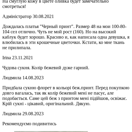
На смуглую кожу в цвете оливка будет замечательно
смотреться!
Адміністратор
30.08.2021
Дождалась платья "Черный принт". Размер 48 на мои 100-80-
104 сел отлично. Чуть не мой рост (160). Но на высокий
каблук будет хорошо. Красиво и, как написала одна девушка, я
влюбилась в эти крошечные цветочки. Кстати, ко мне ткань
не прилипала.
Irina
23.11.2021
Чудова сукня. Колір бежевий дуже гарний.
Людмила
14.08.2023
Придбала сукню флорет в кольорі беж.принт. Перед покупкою
довго вагалась, так як колір бежевий мені не пасує, але
подобається. Саме цей беж з принтом мені підійшов, освіжає.
Крій сукні - цікавий, оригінальний. Дякую.
Людмила
29.08.2023
Рекомендуємо подивитись