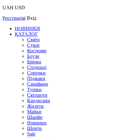
UAH
USD
Реєстрація
|
Вхід
НОВИНКИ
КАТАЛОГ
Свято
Сукні
Костюми
Блузи
Брюки
Спідниці
Сорочки
Піджаки
Сарафани
Туніки
Світшоти
Кардигани
Жилети
Майки
Шарфи
Новинки
Шорти
Sale