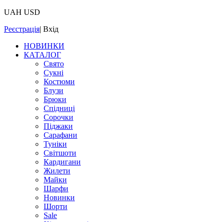
UAH
USD
Реєстрація
|
Вхід
НОВИНКИ
КАТАЛОГ
Свято
Сукні
Костюми
Блузи
Брюки
Спідниці
Сорочки
Піджаки
Сарафани
Туніки
Світшоти
Кардигани
Жилети
Майки
Шарфи
Новинки
Шорти
Sale