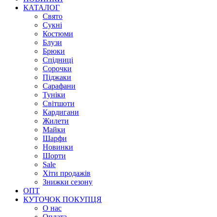
КАТАЛОГ
Свято
Сукні
Костюми
Блузи
Брюки
Спідниці
Сорочки
Піджаки
Сарафани
Туніки
Світшоти
Кардигани
Жилети
Майки
Шарфи
Новинки
Шорти
Sale
Хіти продажів
Знижки сезону
ОПТ
КУТОЧОК ПОКУПЦЯ
О нас
Оплата