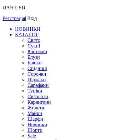
UAH
USD
Реєстрація
|
Вхід
НОВИНКИ
КАТАЛОГ
Свято
Сукні
Костюми
Блузи
Брюки
Спідниці
Сорочки
Піджаки
Сарафани
Туніки
Світшоти
Кардигани
Жилети
Майки
Шарфи
Новинки
Шорти
Sale