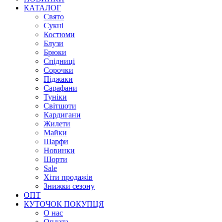
КАТАЛОГ
Свято
Сукні
Костюми
Блузи
Брюки
Спідниці
Сорочки
Піджаки
Сарафани
Туніки
Світшоти
Кардигани
Жилети
Майки
Шарфи
Новинки
Шорти
Sale
Хіти продажів
Знижки сезону
ОПТ
КУТОЧОК ПОКУПЦЯ
О нас
Оплата