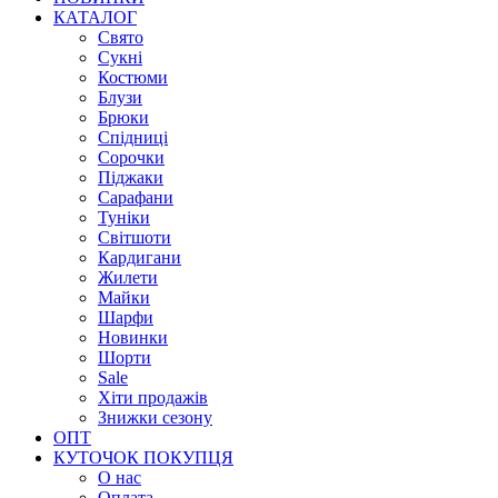
КАТАЛОГ
Свято
Сукні
Костюми
Блузи
Брюки
Спідниці
Сорочки
Піджаки
Сарафани
Туніки
Світшоти
Кардигани
Жилети
Майки
Шарфи
Новинки
Шорти
Sale
Хіти продажів
Знижки сезону
ОПТ
КУТОЧОК ПОКУПЦЯ
О нас
Оплата