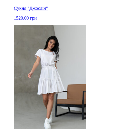
Сукня "Джослін"
1520.00 грн