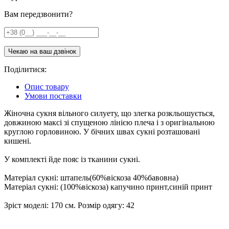
Вам передзвонити?
Поділитися:
Опис товару
Умови поставки
Жіночна сукня вільного силуету, що злегка розкльошується,
довжиною максі зі спущеною лінією плеча і з оригінальною
круглою горловиною. У бічних швах сукні розташовані
кишені.
У комплекті йде пояс із тканини сукні.
Матеріал сукні: штапель(60%віскоза 40%бавовна)
Матеріал сукні: (100%віскоза) капучино принт,синій принт
Зріст моделі: 170 см. Розмір одягу: 42