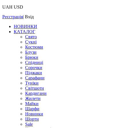
UAH
USD
Реєстрація
|
Вхід
НОВИНКИ
КАТАЛОГ
Свято
Сукні
Костюми
Блузи
Брюки
Спідниці
Сорочки
Піджаки
Сарафани
Туніки
Світшоти
Кардигани
Жилети
Майки
Шарфи
Новинки
Шорти
Sale