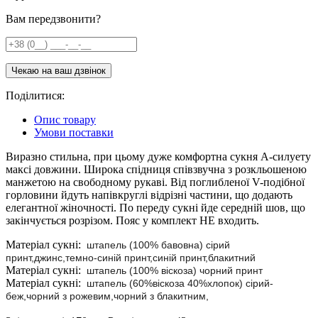
Вам передзвонити?
Поділитися:
Опис товару
Умови поставки
Виразно стильна, при цьому дуже комфортна сукня А-силуету
максі довжини. Широка спідниця співзвучна з розкльошеною
манжетою на свободному рукаві. Від поглибленої V-подібної
горловини йдуть напівкруглі відрізні частини, що додають
елегантної жіночності. По переду сукні йде середній шов, що
закінчується розрізом. Пояс у комплект НЕ входить.
Матеріал сукні:
штапель (100% бавовна) сірий
принт,джинс,темно-синій принт,синій принт,блакитний
Матеріал сукні:
штапель (100% віскоза) чорний принт
Матеріал сукні:
штапель
(60%віскоза 40%хлопок)
сірий-
беж,чорний з рожевим,чорний з блакитним,