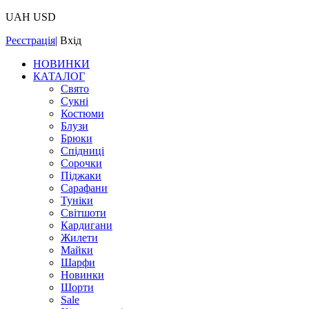
UAH
USD
Реєстрація
|
Вхід
НОВИНКИ
КАТАЛОГ
Свято
Сукні
Костюми
Блузи
Брюки
Спідниці
Сорочки
Піджаки
Сарафани
Туніки
Світшоти
Кардигани
Жилети
Майки
Шарфи
Новинки
Шорти
Sale