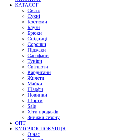
КАТАЛОГ
Свято
Сукні
Костюми
Блузи
Брюки
Спідниці
Сорочки
Піджаки
Сарафани
Туніки
Світшоти
Кардигани
Жилети
Майки
Шарфи
Новинки
Шорти
Sale
Хіти продажів
Знижки сезону
ОПТ
КУТОЧОК ПОКУПЦЯ
О нас
Оплата