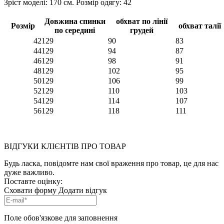
Зріст моделі: 170 см. Розмір одягу: 42
Довжина спинки
обхват по лінії
Розмір
обхват талії
по середині
грудей
42
129
90
83
44
129
94
87
46
129
98
91
48
129
102
95
50
129
106
99
52
129
110
103
54
129
114
107
56
129
118
111
ВІДГУКИ КЛІЄНТІВ ПРО ТОВАР
Будь ласка, повідомте нам свої враження про товар, це для нас
дуже важливо.
Поставте оцінку:
Сховати форму
Додати відгук
Поле обов'язкове для заповнення