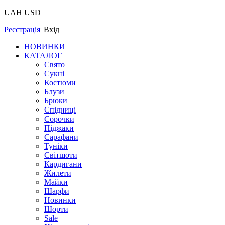
UAH
USD
Реєстрація
|
Вхід
НОВИНКИ
КАТАЛОГ
Свято
Сукні
Костюми
Блузи
Брюки
Спідниці
Сорочки
Піджаки
Сарафани
Туніки
Світшоти
Кардигани
Жилети
Майки
Шарфи
Новинки
Шорти
Sale