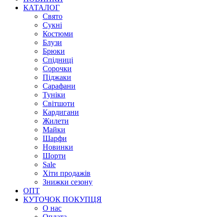
КАТАЛОГ
Свято
Сукні
Костюми
Блузи
Брюки
Спідниці
Сорочки
Піджаки
Сарафани
Туніки
Світшоти
Кардигани
Жилети
Майки
Шарфи
Новинки
Шорти
Sale
Хіти продажів
Знижки сезону
ОПТ
КУТОЧОК ПОКУПЦЯ
О нас
Оплата