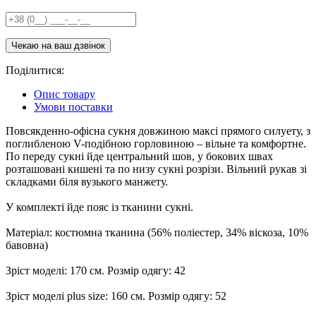
Поділитися:
Опис товару
Умови поставки
Повсякденно-офісна сукня довжиною максі прямого силуету, з
поглибленою V-подібною горловиною – вільне та комфортне.
По переду сукні йде центральний шов, у бокових швах
розташовані кишені та по низу сукні розрізи. Вільний рукав зі
складками біля вузького манжету.
У комплекті йде пояс із тканини сукні.
Матеріал: костюмна тканина (56% поліестер, 34% віскоза, 10%
бавовна)
Зріст моделі: 170 см. Розмір одягу: 42
Зріст моделі plus size: 160 см. Розмір одягу: 52