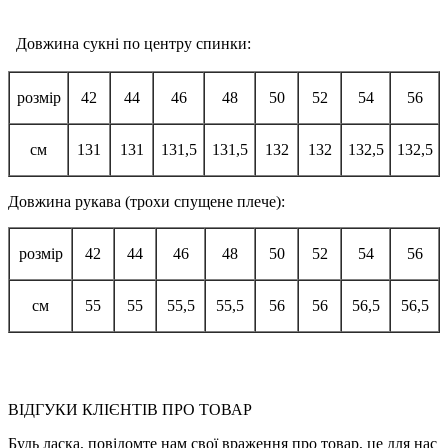
Довжина сукні по центру спинки:
розмір
42
44
46
48
50
52
54
56
см
131
131
131,5
131,5
132
132
132,5
132,5
Довжина рукава (трохи спущене плече):
розмір
42
44
46
48
50
52
54
56
см
55
55
55,5
55,5
56
56
56,5
56,5
ВІДГУКИ КЛІЄНТІВ ПРО ТОВАР
Будь ласка, повідомте нам свої враження про товар, це для нас