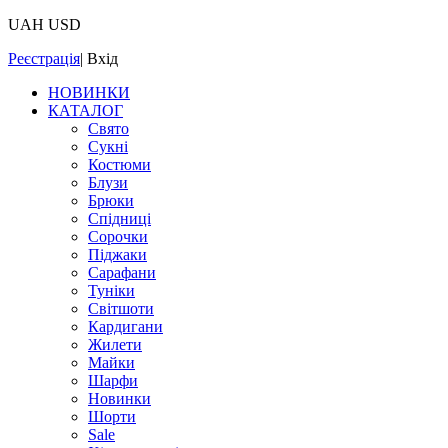
UAH
USD
Реєстрація
|
Вхід
НОВИНКИ
КАТАЛОГ
Свято
Сукні
Костюми
Блузи
Брюки
Спідниці
Сорочки
Піджаки
Сарафани
Туніки
Світшоти
Кардигани
Жилети
Майки
Шарфи
Новинки
Шорти
Sale