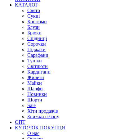
КАТАЛОГ
Свято
Сукні
Костюми
Блузи
Брюки
Спідниці
Сорочки
Піджаки
Сарафани
Туніки
Світшоти
Кардигани
Жилети
Майки
Шарфи
Новинки
Шорти
Sale
Хіти продажів
Знижки сезону
ОПТ
КУТОЧОК ПОКУПЦЯ
О нас
Оплата