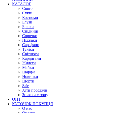
КАТАЛОГ
Свято
Сукні
Костюми
Блузи
Брюки
Спідниці
Сорочки
Піджаки
Сарафани
Туніки
Світшоти
Кардигани
Жилети
Майки
Шарфи
Новинки
Шорти
Sale
Хіти продажів
Знижки сезону
ОПТ
КУТОЧОК ПОКУПЦЯ
О нас
Оплата