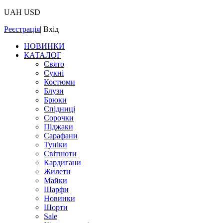
UAH
USD
Реєстрація
|
Вхід
НОВИНКИ
КАТАЛОГ
Свято
Сукні
Костюми
Блузи
Брюки
Спідниці
Сорочки
Піджаки
Сарафани
Туніки
Світшоти
Кардигани
Жилети
Майки
Шарфи
Новинки
Шорти
Sale