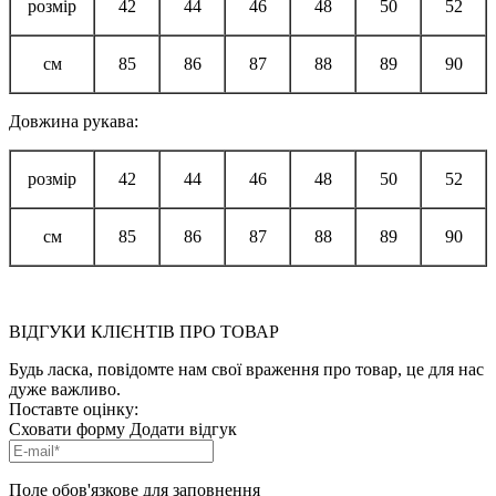
розмір
42
44
46
48
50
52
см
85
86
87
88
89
90
Довжина рукава:
розмір
42
44
46
48
50
52
см
85
86
87
88
89
90
ВІДГУКИ КЛІЄНТІВ ПРО ТОВАР
Будь ласка, повідомте нам свої враження про товар, це для нас
дуже важливо.
Поставте оцінку:
Сховати форму
Додати відгук
Поле обов'язкове для заповнення