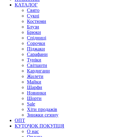
КАТАЛОГ
Свято
Сукні
Костюми
Блузи
Брюки
Спідниці
Сорочки
Піджаки
Сарафани
Туніки
Світшоти
Кардигани
Жилети
Майки
Шарфи
Новинки
Шорти
Sale
Хіти продажів
Знижки сезону
ОПТ
КУТОЧОК ПОКУПЦЯ
О нас
Оплата