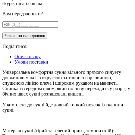
skype: rimari.com.ua
Вам передзвонити?
Поділитися:
Опис товару
Умови поставки
Універсальна комфортна сукня вільного прямого силуету
довжиною максі, з округлою затишною горловиною,
спущеною лінією плеча і широким рукавом на манжеті.
Спинка із середнім швом, який по низу переходить у розріз, у
бічних швах сукні розташовані кишені.
У комплект до сукні йде довгий тонкий поясок із тканини
сукні.
Матеріал сукні (сірий та зелений принт, темно-синій):