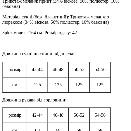
Трикотаж меланж принт (34% віскоза, 56% поліестер, 10%
бавовна)
Матеріал сукні (беж, блакитний): Трикотаж меланж з
люрексом (34% віскоза, 56% поліестер, 10% бавовна)
Зріст моделі: 164 см. Розмір одягу: 42
Довжина сукні по спинці від плеча:
розмір
42-44
46-48
50-52
54-56
см
125
125
125
125
Довжина рукава від горловини:
розмір
42-44
46-48
50-52
54-56
см
68
68
68
68