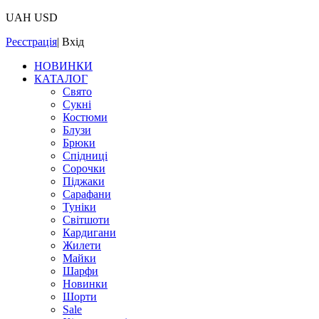
UAH
USD
Реєстрація
|
Вхід
НОВИНКИ
КАТАЛОГ
Свято
Сукні
Костюми
Блузи
Брюки
Спідниці
Сорочки
Піджаки
Сарафани
Туніки
Світшоти
Кардигани
Жилети
Майки
Шарфи
Новинки
Шорти
Sale