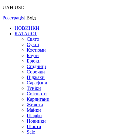
UAH
USD
Реєстрація
|
Вхід
НОВИНКИ
КАТАЛОГ
Свято
Сукні
Костюми
Блузи
Брюки
Спідниці
Сорочки
Піджаки
Сарафани
Туніки
Світшоти
Кардигани
Жилети
Майки
Шарфи
Новинки
Шорти
Sale