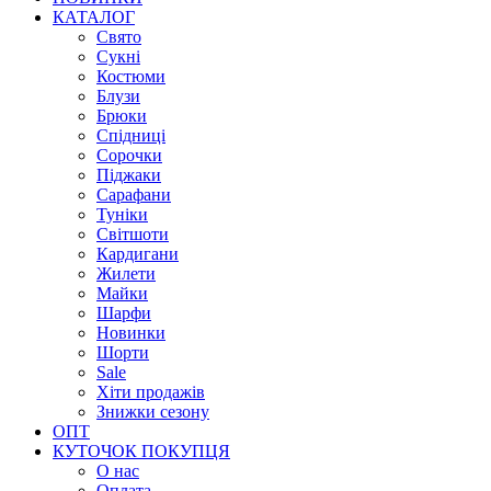
КАТАЛОГ
Свято
Сукні
Костюми
Блузи
Брюки
Спідниці
Сорочки
Піджаки
Сарафани
Туніки
Світшоти
Кардигани
Жилети
Майки
Шарфи
Новинки
Шорти
Sale
Хіти продажів
Знижки сезону
ОПТ
КУТОЧОК ПОКУПЦЯ
О нас
Оплата