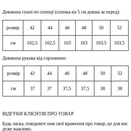
Довжина сукні по спинці (спинка на 5 см довша за перед):
розмір
42
44
46
48
50
52
см
102,5
102,5
103
103
103,5
103,5
Довжина рукава від горловини:
розмір
42
44
46
48
50
52
см
37
37
37,5
37,5
38
38
ВІДГУКИ КЛІЄНТІВ ПРО ТОВАР
Будь ласка, повідомте нам свої враження про товар, це для нас
дуже важливо.