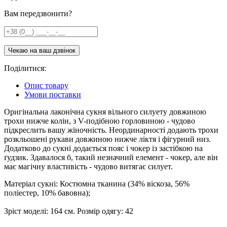
Вам передзвонити?
Поділитися:
Опис товару
Умови поставки
Оригінальна лаконічна сукня вільного силуету довжиною
трохи нижче колін, з V-подібною горловиною - чудово
підкреслить вашу жіночність. Неординарності додають трохи
розкльошені рукави довжиною нижче ліктя і фігурний низ.
Додатково до сукні додається пояс і чокер із застібкою на
ґудзик. Здавалося б, такий незначний елемент - чокер, але він
має магічну властивість - чудово витягає силует.
Матеріал сукні: Костюмна тканина (34% віскоза, 56%
поліестер, 10% бавовна);
Зріст моделі: 164 см. Розмір одягу: 42