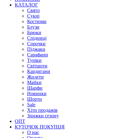
КАТАЛОГ
Свято
Сукні
Костюми
Блузи
Брюки
Спідниці
Сорочки
Піджаки
Сарафани
Туніки
Світшоти
Кардигани
Жилети
Майки
Шарфи
Новинки
Шорти
Sale
Хіти продажів
Знижки сезону
ОПТ
КУТОЧОК ПОКУПЦЯ
О нас
Оплата