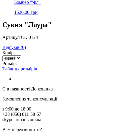
Бомбер "Чіл"
1526.00 грн
Сукня "Лаура"
Артикул СК 0124
Відгуків (0)
Колір:
Розмір:
Таблиця розмірів
Є в наявності
До кошика
Замовлення та консультації
з 9:00 до 18:00
+38 (050) 811-58-57
skype: rimari.com.ua
Вам передзвонити?