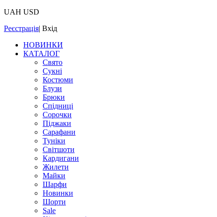
UAH
USD
Реєстрація
|
Вхід
НОВИНКИ
КАТАЛОГ
Свято
Сукні
Костюми
Блузи
Брюки
Спідниці
Сорочки
Піджаки
Сарафани
Туніки
Світшоти
Кардигани
Жилети
Майки
Шарфи
Новинки
Шорти
Sale