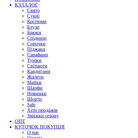
КАТАЛОГ
Свято
Сукні
Костюми
Блузи
Брюки
Спідниці
Сорочки
Піджаки
Сарафани
Туніки
Світшоти
Кардигани
Жилети
Майки
Шарфи
Новинки
Шорти
Sale
Хіти продажів
Знижки сезону
ОПТ
КУТОЧОК ПОКУПЦЯ
О нас
Оплата