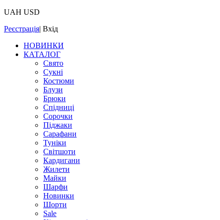
UAH
USD
Реєстрація
|
Вхід
НОВИНКИ
КАТАЛОГ
Свято
Сукні
Костюми
Блузи
Брюки
Спідниці
Сорочки
Піджаки
Сарафани
Туніки
Світшоти
Кардигани
Жилети
Майки
Шарфи
Новинки
Шорти
Sale