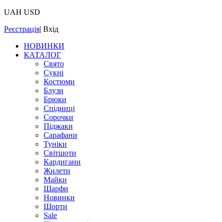
UAH
USD
Реєстрація
|
Вхід
НОВИНКИ
КАТАЛОГ
Свято
Сукні
Костюми
Блузи
Брюки
Спідниці
Сорочки
Піджаки
Сарафани
Туніки
Світшоти
Кардигани
Жилети
Майки
Шарфи
Новинки
Шорти
Sale