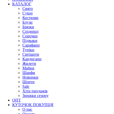
КАТАЛОГ
Свято
Сукні
Костюми
Блузи
Брюки
Спідниці
Сорочки
Піджаки
Сарафани
Туніки
Світшоти
Кардигани
Жилети
Майки
Шарфи
Новинки
Шорти
Sale
Хіти продажів
Знижки сезону
ОПТ
КУТОЧОК ПОКУПЦЯ
О нас
Оплата